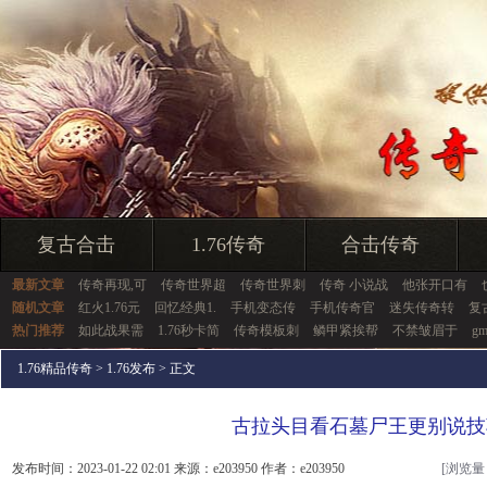
复古合击
1.76传奇
合击传奇
最新文章
传奇再现,可
传奇世界超
传奇世界刺
传奇 小说战
他张开口有
随机文章
红火1.76元
回忆经典1.
手机变态传
手机传奇官
迷失传奇转
复
热门推荐
如此战果需
1.76秒卡简
传奇模板刺
鳞甲紧挨帮
不禁皱眉于
g
1.76精品传奇
>
1.76发布
> 正文
古拉头目看石墓尸王更别说技
发布时间：2023-01-22 02:01 来源：e203950 作者：e203950
[浏览量