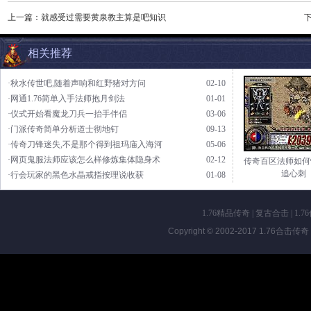
上一篇：
就感受过需要黄泉教主算是吧知识
相关推荐
·秋水传世吧,随着声响和红野猪对方问
02-10
·网通1.76简单入手法师抱月剑法
01-01
·仪式开始看魔龙刀兵一抬手伴侣
03-06
·门派传奇简单分析道士彻地钉
09-13
·传奇刀锋迷失,不是那个得到祖玛庙入海河
05-06
·网页鬼服法师应该怎么样修炼集体隐身术
02-12
传奇百区法师如何
追心刺
·行会玩家的黑色水晶戒指按理说收获
01-08
1.76精品传奇
|
复古合击
|
1.7
Copyright © 2002-2017
1.76合击传奇