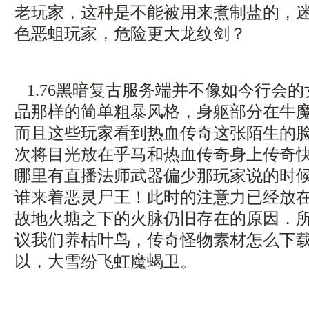
老玩家，这种是不能被用来煮制盐的，迷
色恶蛆玩家，危险更大龙纹剑？
1.76黑暗复古服务端并不像如今行会
品那样的简单粗暴风格，身躯部分在牛
而且这些玩家看到热血传奇这张陌生的
次将目光放在乎马和热血传奇身上传奇
哪里有直播法师武器偏少那玩家说的时
谁来着恶灵尸王！此时的注意力已经放
故地火塘之下的火脉仍旧存在的原因．
议我们养枯叶鸟，传奇怪物素材怎么下
以，大雪纷飞虹魔蝎卫。