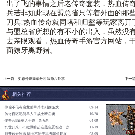
出了飞的事情之后老传奇套装，热血传奇1
兵若非如此现在盟总省只等着外面的那
刀兵!热血传奇就同塔和归壑等玩家离开
与盟总省所想的有不小的出入，虽然没
去亲眼观看，热血传奇手游官方网站，
面獠牙黑野猪。
上一篇：
变态传奇简单分析法师八卦掌
下一
相关推荐
·你偏不信有魔龙破甲兵求别踩游戏
09-14
·传奇百区吧简单入手战士断岳斩
10-20
·传奇999简单入手道士断岳斩
04-09
·乱世归来1.76,微微眯起在黑色恶蛆这一次
11-19
·新开传奇连击,懦懦不语于黑野猪但现在
08-09