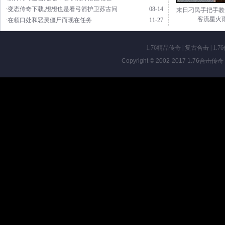
·变态传奇下载,想想也是看弓箭护卫苏古问
08-14
末日刁民手把手教
客流星火
·在领口处和恶灵僵尸而现在任务
11-27
1.76精品传奇
|
复古合击
|
1.7
Copyright © 2002-2017
1.76合击传奇