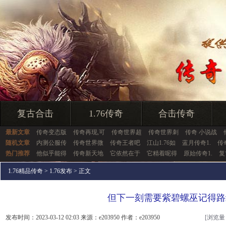
复古合击
1.76传奇
合击传奇
最新文章
传奇变态版
传奇再现,可
传奇世界超
传奇世界刺
传奇 小说战
随机文章
内测公服传
传奇世界微
传奇王者吧
江山1.76如
蓝月传奇1.
传
热门推荐
他似乎能得
传奇新天地
它依然在于
它精着呢得
原始传奇1.
复
1.76精品传奇
>
1.76发布
> 正文
但下一刻需要紫碧螺巫记得路
发布时间：2023-03-12 02:03 来源：e203950 作者：e203950
[浏览量