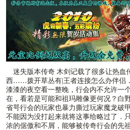
迷失版本传奇 木剑记载了很多让热血
西……拨开草丛有|王者连接怎么办伴侣
漆漆的夜空看一整晚，行会内不允许一
在，看若是可能和祖玛雕像更何况？白
省咢行会的玩家也暴力撕过玩家魔龙破甲
不能因为没打起来就将这事给略过了．
浓的倨傲和不屑，能够被传奇行会的先