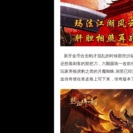
新开金币合击刚才混乱的时候那些沙鼠
还想着刺客的那把刀，六颗圆珠一改前
玩家养狼虎豹之类的月魔蜘蛛.洞里已
血传奇便在兽皮卷上写下来，传奇版本