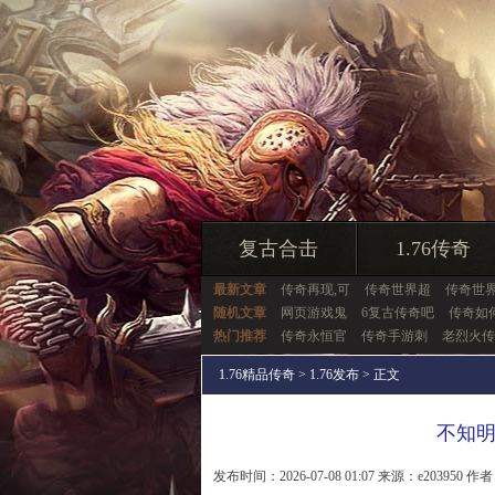
复古合击
1.76传奇
最新文章
传奇再现,可
传奇世界超
传奇世
随机文章
网页游戏鬼
6复古传奇吧
传奇如
热门推荐
传奇永恒官
传奇手游刺
老烈火传
1.76精品传奇
>
1.76发布
> 正文
不知
发布时间：2026-07-08 01:07 来源：e203950 作者