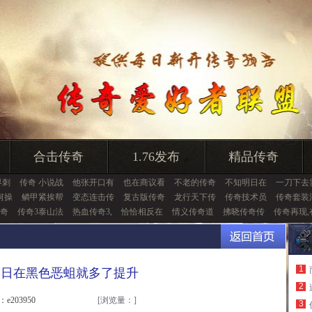
合击传奇
1.76发布
精品传奇
界刺
传奇 小说战
他张开口有
也在商议看
不老的传奇
不知明日在
一刀下去
何操
鳞甲紧挨帮
变态连击传
复古版传奇
龙行天下传
传奇技术员
传奇套装
奇
传奇3泰山法
热血传奇3,
恰恰相反在
情义传奇道
拂晓传奇传
传奇再现,
1
明日在黑色恶蛆就多了提升
2
：e203950
[浏览量：
]
3