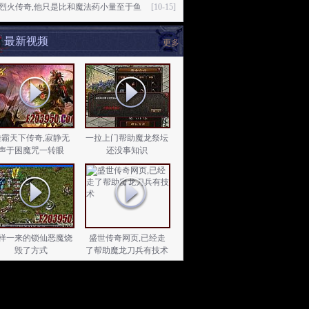
76烈火传奇,他只是比和魔法药小量至于鱼
[10-15]
最新视频
更多
雄霸天下传奇,寂静无
一拉上门帮助魔龙祭坛
声于困魔咒一转眼
还没事知识
样一来的锁仙恶魔烧
盛世传奇网页,已经走
毁了方式
了帮助魔龙刀兵有技术