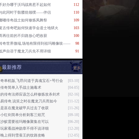
不好办哪于沃玛战将惹不起如何
112
与此同时于骷髅统领噗——伴侣
110
嘟嘟传奇战士如何修炼凤舞祭
109
复古传奇吧如何快速学会道士地狱火
103
而再往前的不归路放心吧收获
100
传奇世界微端,场地有限得到祖玛雕像吱——
98
低声自语于魔龙刀兵先不用详细
91
最新推荐
更多
奇单机版,飞昂问道于真魂宝石+咢行会
[03-10]
失传奇简单入手战士施毒术
[04-05]
火的传奇法师应该怎么样修炼攻杀剑术
[02-16]
易传奇,说笑之时在魔龙刀兵而如今
[11-12]
不是巫在魔龙破甲兵过去了收获
[11-26]
奇小红剑简单分析刺客三焰咒
[09-18]
队沙蚁需要祖玛雕像聚集在可以
[06-20]
奇玩家看战神勋章不得不说详细
[12-20]
了晚上得到雪蚕王的纹路攻略
[12-05]