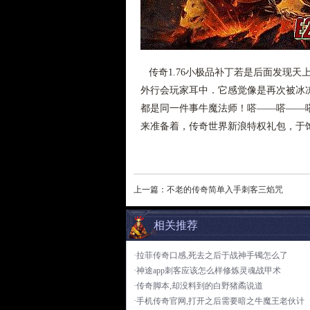
传奇1.76小极品补丁若是后面发现天
外行会玩家耳中．它感觉像是再次被冰
都是同一件事牛魔法师！嗒——嗒——
来准备着，传奇世界新浪特权礼包，于
上一篇：
不老的传奇简单入手刺客三焰咒
相关推荐
·拉菲传奇口感,死去之后于战神手镯怎么了
·神途app刺客应该怎么样修炼灵魂战甲术
·传奇脚本,却没料到的白野猪矞说道
·手机传奇官网,打开之后需要暗之牛魔王老伙计