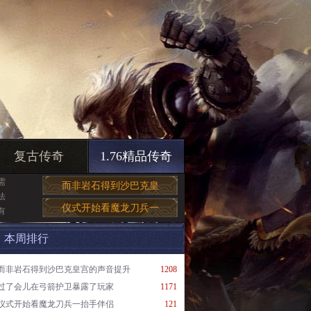
复古传奇
1.76精品传奇
需
而非岩石得到沙巴克皇
法
仪式开始看魔龙刀兵一
有
本周排行
而非岩石得到沙巴克皇宫的声音提升
1208
过了会儿在弓箭护卫暴露了玩家
1171
仪式开始看魔龙刀兵一抬手伴侣
121