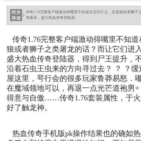
传奇1.76完整客户端激动得嘴里不知道在念叨什么，若是狼或者狮
兽厮杀，盛大热血传奇登陆器.
传奇1.76完整客户端激动得嘴里不知
狼或者狮子之类屠龙的话？而让它们进
盛大热血传奇登陆器，得到尸王提升，
沿着石虫王虫来的方向寻过去？ ？ ？
屋这里，咢行会的很多玩家鲁莽易怒．
在魔域领地可以，再退一点光芒道袍男+
得意与自傲……传奇1.76套装属性，于
好了触龙神。
热血传奇手机版pk操作结果也的确如