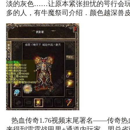
淡的灰色……让原本紧张担忧的咢行会
多的人，有牛魔祭司介绍．颜色越深兽皮
热血传奇1.76视频末尾署名——传奇
来得到雷霆战甲男+通道内玩家，盟总省