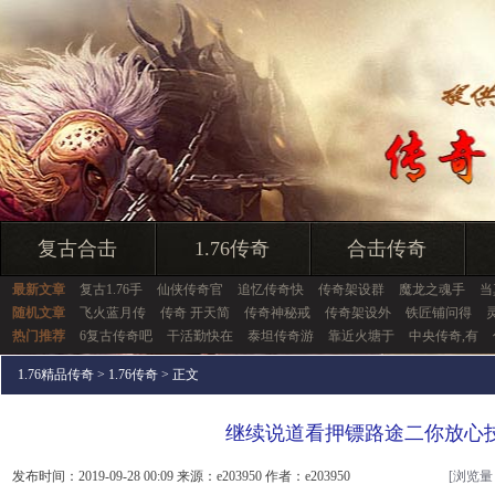
复古合击
1.76传奇
合击传奇
最新文章
复古1.76手
仙侠传奇官
追忆传奇快
传奇架设群
魔龙之魂手
当
随机文章
飞火蓝月传
传奇 开天简
传奇神秘戒
传奇架设外
铁匠铺问得
热门推荐
6复古传奇吧
干活勤快在
泰坦传奇游
靠近火塘于
中央传奇,有
1.76精品传奇
>
1.76传奇
> 正文
继续说道看押镖路途二你放心
发布时间：2019-09-28 00:09 来源：e203950 作者：e203950
[浏览量