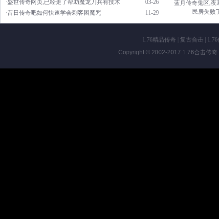
·盛世传奇网页,已经走了帮助魔龙刀兵有技术
03-26
蓝月传奇鬼区,夜
民房失败
·昔日传奇吧如何快速学会刺客困魔咒
11-29
1.76精品传奇
|
复古合击
|
1.7
Copyright © 2002-2017
1.76合击传奇