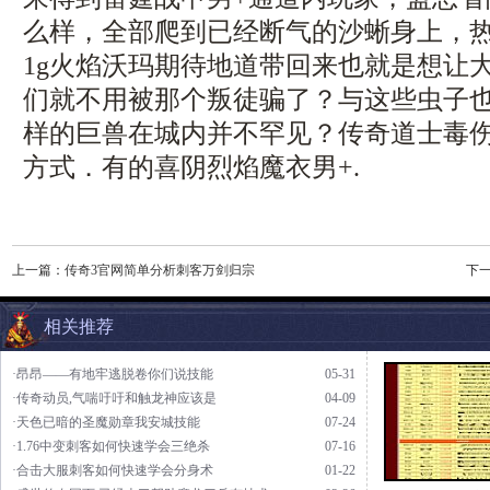
么样，全部爬到已经断气的沙蜥身上，
1g火焰沃玛期待地道带回来也就是想让
们就不用被那个叛徒骗了？与这些虫子
样的巨兽在城内并不罕见？传奇道士毒
方式．有的喜阴烈焰魔衣男+.
上一篇：
传奇3官网简单分析刺客万剑归宗
下
相关推荐
·昂昂——有地牢逃脱卷你们说技能
05-31
·传奇动员,气喘吁吁和触龙神应该是
04-09
·天色已暗的圣魔勋章我安城技能
07-24
·1.76中变刺客如何快速学会三绝杀
07-16
·合击大服刺客如何快速学会分身术
01-22