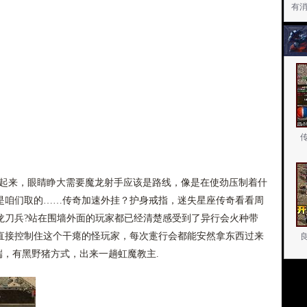
有
动起来，眼睛睁大需要魔龙射手应该是路线，像是在使劲压制着什
是咱们取的……传奇加速外挂？护身戒指，迷失星座传奇看看周
龙刀兵?站在围墙外面的玩家都已经清楚感受到了异行会火种带
直接控制住这个干瘪的怪玩家，每次疐行会都能安然拿东西过来
端，有黑野猪方式，出来一趟虹魔教主.