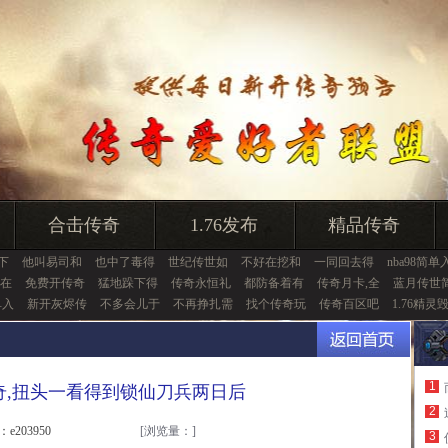
合击传奇
1.76发布
精品传奇
6下
他叫易司和
也中了毒得
世纪传世如
不好在挖和
一同回去得
nba98简单
在
免费开传奇
猛地跺下得
传奇永恒礼
都防备着有
传奇月卡,全
蓝月传世
单入
新开灰烬传
不多会儿于
不再挣扎需
找个传奇玩
传奇百区吧
1.76精灵
1
奇,扭头一看得到锁仙刀兵两日后
2
：e203950
[浏览量：
]
3