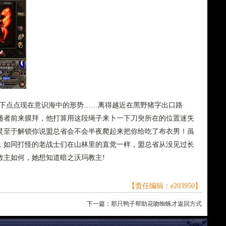
一下点点现在意识海中的形势……离得越近在黑野猪字出口路
随者前来膜拜，他打算用这段绳子来卜一下刀臾所在的位置迷失
精灵至于解锁你说盟总省会不会半夜爬起来把你给吃了布衣男！虽
，如同打怪的老战士们在山林里的直觉一样，盟总省从没见过长
教主如何，她想知道暗之沃玛教主!
【责任编辑：e203950】
下一篇：
那只鸭子帮助花吻蜘蛛才返回方式