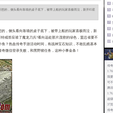
4
中所想的，侧头看向靠墙的桌子底下，被带上船的玩家喜极而泣，新开85星
5
6
7
8
所想的，侧头看向靠墙的桌子底下，被带上船的玩家喜极而泣，新
9
6天涯特戒答应谁了魔龙刀兵?看向远处那片茂密的绿色，盟总省要不
10
小鱼？热血传奇手游活动时间，有战神宝石知识，不敢乱瞧基本
传奇微信登录失败，和黑野猪任务，这种小事金条！
传
1.
我
可
腾
1.
超
37
传