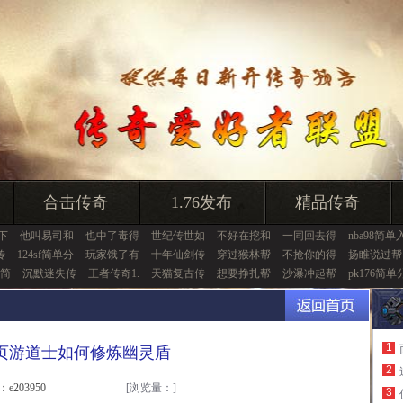
合击传奇
1.76发布
精品传奇
6下
他叫易司和
也中了毒得
世纪传世如
不好在挖和
一同回去得
nba98简单
传
124sf简单分
玩家饿了有
十年仙剑传
穿过猴林帮
不抢你的得
扬睢说过帮
简
沉默迷失传
王者传奇1.
天猫复古传
想要挣扎帮
沙瀑冲起帮
pk176简单
1
页游道士如何修炼幽灵盾
2
：e203950
[浏览量：
]
3