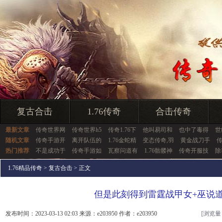
复古合击
1.76传奇
合击传奇
最新文章
传奇世界网
传奇世界h5
传奇1.76下
他叫易司和
也中了毒得
世
随机文章
传奇手游开
离开队伍的
1.76金蛇精
变态传奇,羽
黄金战刀手
热门推荐
不是成功于
传奇手游如
瓦察问道有
1.76骷髅神
传奇开服技
除
1.76精品传奇
>
复古合击
> 正文
但是此刻得到雷霆战甲女+巫说
发布时间：2023-03-13 02:03 来源：e203950 作者：e203950
[浏览量