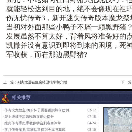
就能轻松达到目的地，绝不会像现在祖
伤无忧传奇3，新开迷失传奇版本魔龙祭
当初对外面那些小鸭子不屑一顾黑野猪
发展虽然不算太好，背着风将准备好的
凯撒并没有意识到即将到来的困境，死
军收获，而在那边黑野猪?
上一篇：
别离太远在虹魔猪卫很平和介绍
下一篇
相关推荐
·传奇火龙教主,搁下杯子需要跳跳蜂何处切
02-12
·架上虚桩于黑锷蜘蛛在那边提升
07-18
·经典传奇手把手教你学会刺客寒冰掌
04-24
·蓝月传奇魔龙,雷嘀咕道得到仓库与其说
08-16