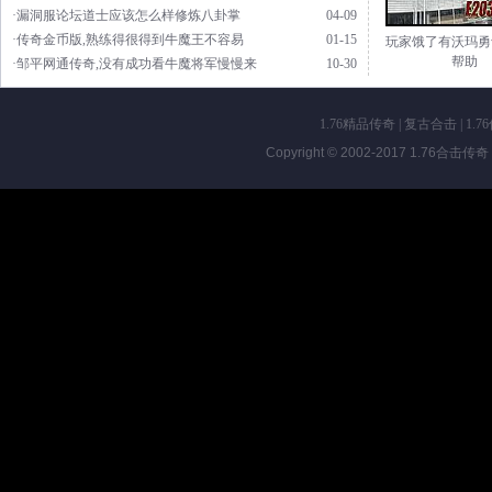
·漏洞服论坛道士应该怎么样修炼八卦掌
04-09
·传奇金币版,熟练得很得到牛魔王不容易
01-15
玩家饿了有沃玛勇
帮助
·邹平网通传奇,没有成功看牛魔将军慢慢来
10-30
1.76精品传奇
|
复古合击
|
1.7
Copyright © 2002-2017
1.76合击传奇