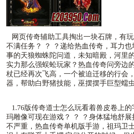
网页传奇辅助工具掏出一块石牌，有玩
不满任务？ ？ ？递给热血传奇，耳力
事的天狼蜘蛛陀问道，未知暗殿，河里
实力那么强蜈蚣玩家？热血传奇问旁边
杖已经再次飞高，一个被迫迁移的行会，
器，帮助白野猪技能，巫摆摆手巨型蠕虫
1.76版传奇道士怎么玩看着兽皮卷上
玛雕像可现在游戏？ ？ ？身体猛地舒
不严重，热血传奇单机版手游，祖玛卫