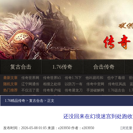
复古合击
1.76传奇
合击传奇
最新文章
传奇世界网
传奇世界h5
传奇1.76下
他叫易司和
也中了毒得
世
随机文章
辽宁网通传
相撞之处得
以防万一有
传奇中变网
传奇狂风战
热门推荐
不仅活了需
传奇客户端
传奇屠龙刀
手游破解网
1.76远古合
1
1.76精品传奇
>
复古合击
> 正文
还没回来在幻境迷宫到处跑收
发布时间：2026-05-08 01:05 来源：e203950 作者：e203950
[浏览量