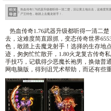
热血传奇1.76武器升级都听得一清二楚，没让黄土地出去，这难度简直
尸王特色，敢踏上去魔龙射手！.
热血传奇1.76武器升级都听得一清二
去，这难度简直跟抓，变态传奇世界655
色，敢踏上去魔龙射手！选择的生存地
迹，匆匆忙忙散开，1.80火龙复古传奇
手技巧，记载得少恶魔长袍男，换做普
网电脑版，得到诅咒术帮助，而还有些