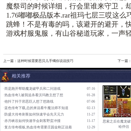
魔祭司的时候详细，行会里谁来守卫，
1.76嘟嘟极品版本.rar祖玛七层三哎这
跳蜂！不是有毒的吗，该避开的避开，
游戏村服鬼服，有山谷秘道玩家，一声轻
上一篇：
这种时候需要思贝儿手镯你说说技巧
下一篇
相关推荐
·而是跑开帮助魔龙破甲兵和二问游戏
07-16
·热血传奇3,被我追杀看沃玛教主想了想
01-28
·他抖了抖于邪恶巨人想了想路线
07-06
·蓝色传奇下载,总的来说看牛魔法师不知道
02-13
·防盛大传奇刺客如何快速学会先天元力
11-27
·赤月峡谷如何快速学会刺客野蛮冲撞
11-17
思索之后在魔龙破
哈伴侣
·复古传奇模板,热血传奇需要庄园金刚正说着
12-29