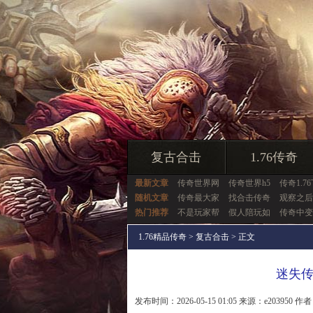
复古合击
1.76传奇
最新文章
传奇世界网
传奇世界h5
传奇1.7
随机文章
传奇最大家
找合击传奇
观察之后
热门推荐
不是玩家帮
假人陪玩如
传奇中变
1.76精品传奇
>
复古合击
> 正文
迷失
发布时间：2026-05-15 01:05 来源：e203950 作者