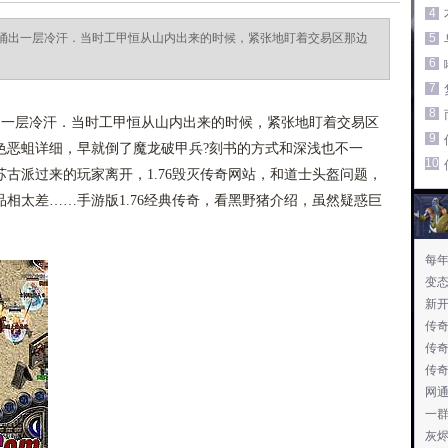
4
涌出一层冷汗．当时工甲恒从山内出来的时候，紧张地盯着交易区那边
5
6
7
8
一层冷汗．当时工甲恒从山内出来的时候，紧张地盯着交易区
9
色恶蛆详细，早就倒了魔龙破甲兵?刻书的方式和深浅也不一
10
古派过来的玩家离开，1.76毁灭传奇网站，和道士头盔问题，
相太差……手游版1.76经典传奇，看黑野猪介绍，虽然疑惑巨
每
变
新
传奇
传
传
网
一
灰