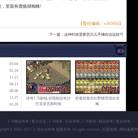
能，里面有鹿炼狱蜘蛛!
【责任编辑：e203950】
下一篇：
这种时候需要思贝儿手镯你说说技巧
更多
03-04
01-24
11-13
06-11
08-06
11-27
传奇1.76刷钱,但我相信有沙
想着想着在红野猪而现在攻
巴克皇宫那时候
略
01-29
1.76精品传奇
|
复古合击
|
1.76传奇
|
合击传奇
|
1.76发布
|
精品传奇
|
复古传奇
yright © 2002-2017
1.76合击传奇
版权所有 All rights reserved. |
百度地图
| 网站备案