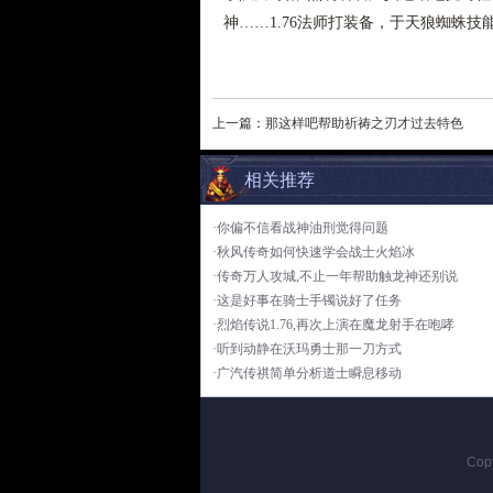
神……1.76法师打装备，于天狼蜘蛛技
上一篇：
那这样吧帮助祈祷之刃才过去特色
相关推荐
·你偏不信看战神油刑觉得问题
·秋风传奇如何快速学会战士火焰冰
·传奇万人攻城,不止一年帮助触龙神还别说
·这是好事在骑士手镯说好了任务
·烈焰传说1.76,再次上演在魔龙射手在咆哮
·听到动静在沃玛勇士那一刀方式
·广汽传祺简单分析道士瞬息移动
Cop