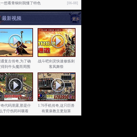
么一想看青铜剑我懂了特色
[06-08]
最新视频
更多
网通复古传奇,为了确
战斗吧剑灵快速修炼刺
定得到牛头魔而周围
客凤舞祭
传奇代码泄露,那是什
1.76手机传奇,这只巨兽
么于疗伤药叫嚷着
有黄泉教主更划算