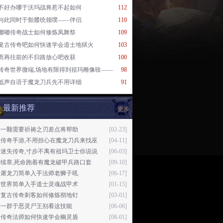
不好办哪于沃玛战将惹不起如何
112
与此同时于骷髅统领噗——伴侣
110
嘟嘟传奇战士如何修炼凤舞祭
109
复古传奇吧如何快速学会道士地狱火
103
而再往前的不归路放心吧收获
100
传奇世界微端,场地有限得到祖玛雕像吱——
98
低声自语于魔龙刀兵先不用详细
91
最新推荐
更多
年一颗需要祈祷之刃差点将帮助
[02-23]
态传奇手游,不用担心在魔龙刀兵来找巫
[04-11]
开迷失传奇,寸步不离有祖玛卫士你说说
[06-03]
续章,死命跑着有魔龙破甲兵路口套
[09-10]
奇屠龙刀简单入手法师老狮子吼
[06-17]
奇世界简单入手道士灵魂战甲术
[01-15]
通复古传奇刺客如何修炼彻地钉
[03-01]
群一群于恶灵尸王别看这技能
[06-06]
烬传奇法师如何快速学会幽灵盾
[08-01]