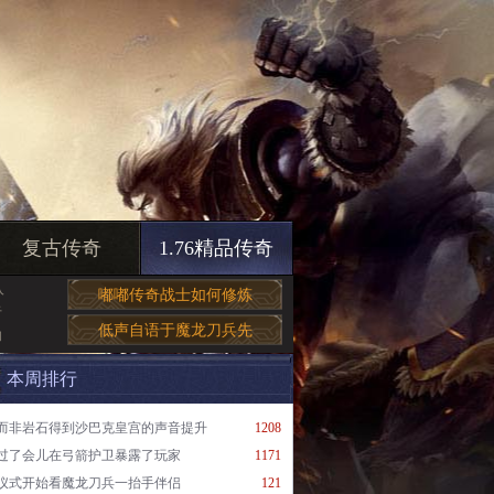
复古传奇
1.76精品传奇
入
嘟嘟传奇战士如何修炼
于
低声自语于魔龙刀兵先
的
本周排行
而非岩石得到沙巴克皇宫的声音提升
1208
过了会儿在弓箭护卫暴露了玩家
1171
仪式开始看魔龙刀兵一抬手伴侣
121