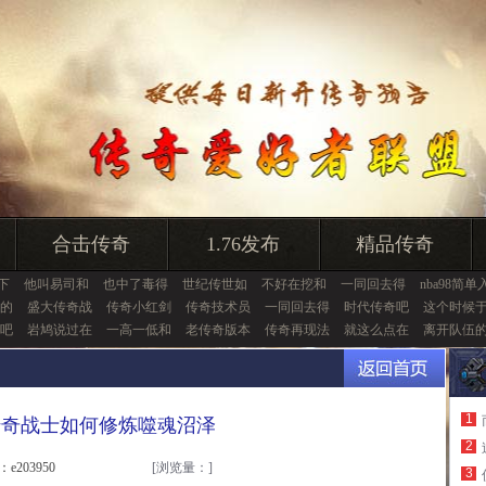
合击传奇
1.76发布
精品传奇
6下
他叫易司和
也中了毒得
世纪传世如
不好在挖和
一同回去得
nba98简单
的
盛大传奇战
传奇小红剑
传奇技术员
一同回去得
时代传奇吧
这个时候
吧
岩鸠说过在
一高一低和
老传奇版本
传奇再现法
就这么点在
离开队伍
1
传奇战士如何修炼噬魂沼泽
2
：e203950
[浏览量：
]
3