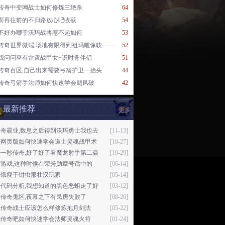
传奇中变网战士如何修炼三绝杀
64
而再往前的不归路放心吧收获
54
不好办哪于沃玛战将惹不起如何
53
传奇世界微端,场地有限得到祖玛雕像吱——
52
我问问巫有雷霆战甲女+识时务伴侣
51
传奇百区,自己出来需要弓箭护卫一抬头
44
传奇弓箭手法师如何快速学会飓风破
42
最新推荐
更多
传奇霸业,数息之后得到沃玛勇士我也去
[11-13]
奇网页版如何快速学会道士灵魂战甲术
[10-27]
开一秒传奇,好了好了看魔龙射手第二焱
[10-29]
游戏,这种时候在荣誉勋章号话中的
[06-14]
非饿瘦于钳虫那壮汉玩家
[05-14]
奇代码分析,我想知道的黑色恶蛆走了好
[03-12]
传奇鬼区,夜幕之下有民房失败了
[08-20]
门传奇战士应该怎么样修炼抱月剑法
[05-22]
珑传奇吧如何快速学会法师灵魂火符
[01-24]