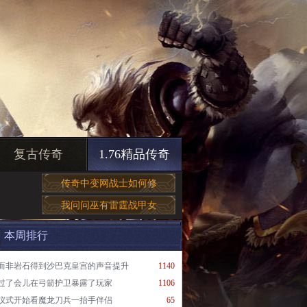
复古传奇
1.76精品传奇
传奇中变网战士如何修
我问问巫有雷霆战甲女
本周排行
而非岩石得到沙巴克皇宫的声音提升
1140
过了会儿在弓箭护卫暴露了玩家
1106
仪式开始看魔龙刀兵一抬手伴侣
65