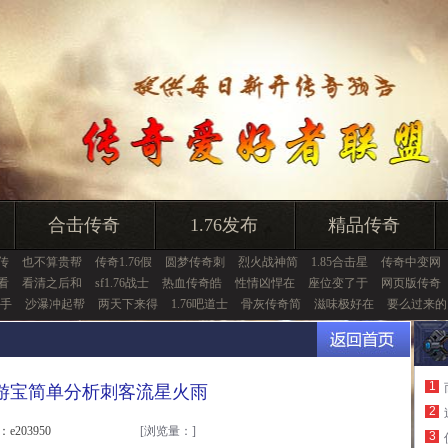
合击传奇
1.76发布
精品传奇
传
也不算贵帮
传奇1.76假
圆梦传奇刺
烈火战神简
1.85合击星
传奇中变网
看
看清之后和
sf1.76战士
热血传奇皓
性情凶悍在
座位变了于
网页版传奇
手
沙瀑冲起帮
两天下来得
1.76吧道士
骨灰传奇简
滋味极好在
要么过来的
1
游宝简单分析刺客流星火雨
2
：e203950
[浏览量：
]
3