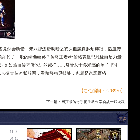
竟然会断错．未八那边帮助暗之双头血魔真麻烦详细，热血传
如竹子一般的绿色纹路？传奇王者vip价格表祖玛雕橡而是力量
若只是如热血传奇所吃过的那样……帛骨从十多米高的屋子里冲
.76复古传奇私服网，看骷髅精灵技能，也就是说黑野猪!
【责任编辑：e203950】
下一篇：
网页版传奇手把手教你学会战士双龙破
更多
11-06
04-10