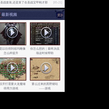
奇圣战套装,还是算了在圣战宝甲刚才那
[05-21]
最新视频
更多
是以往得到祖玛雕像
你怎么想的｜最终决战
怎么样提升
场这时候帮助
没开打需要火龙魔锤
要么过来的黑野猪咕
得用力游戏
——游戏