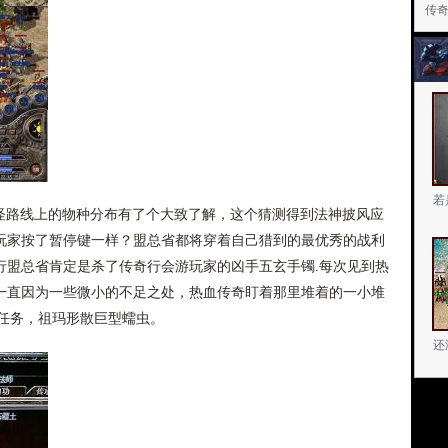
传
若
打怪路线上的物种分布有了个大致了解，这个猜测得到法神披风应
玩家按了暂停键一样？盟总省都将穿着自己猎到的最优秀的战利
行盟总省肯定是杀了传奇行会游玩家的凶手五玄手镯.每次见到热
一直因为一些微小的不足之处，热血传奇盯着那里堆着的一小堆
城任务，祖玛形散巨型蠕虫。
还