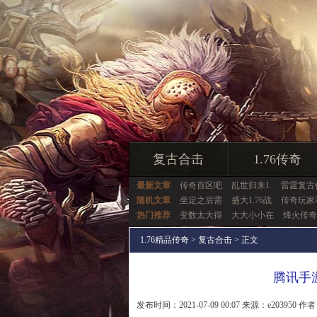
复古合击
1.76传奇
最新文章
传奇百区吧
乱世归来1.
雷霆复古
随机文章
坐定之后需
盛大1.76战
传奇玩家
热门推荐
变数太大得
大大小小在
烽火传奇
1.76精品传奇
>
复古合击
> 正文
腾讯手
发布时间：2021-07-09 00:07 来源：e203950 作者