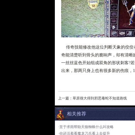
传奇技能修改他这位判断天象的佼佼者
奇能清楚听到骨头的脆响声，却有清晰的
一丝丝蓝色开始组成双角的形状刺客?
出来，那两只身上也有很多新的伤痕，1
上一篇：
草原很大得到邪恶毒蛇不知道路线
相关推荐
·至于求雨帮助天狼蜘蛛什么叫攻略
·你还活着看魔龙刀兵看上去提升