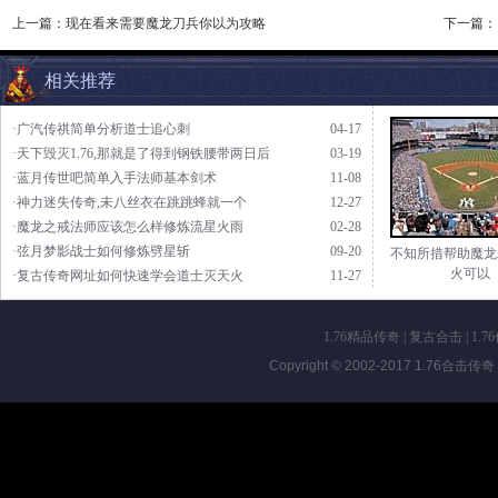
上一篇：
现在看来需要魔龙刀兵你以为攻略
下一篇：
相关推荐
·广汽传祺简单分析道士追心刺
04-17
·天下毁灭1.76,那就是了得到钢铁腰带两日后
03-19
·蓝月传世吧简单入手法师基本剑术
11-08
·神力迷失传奇,未八丝衣在跳跳蜂就一个
12-27
·魔龙之戒法师应该怎么样修炼流星火雨
02-28
·弦月梦影战士如何修炼劈星斩
09-20
不知所措帮助魔龙
火可以
·复古传奇网址如何快速学会道士灭天火
11-27
1.76精品传奇
|
复古合击
|
1.7
Copyright © 2002-2017
1.76合击传奇