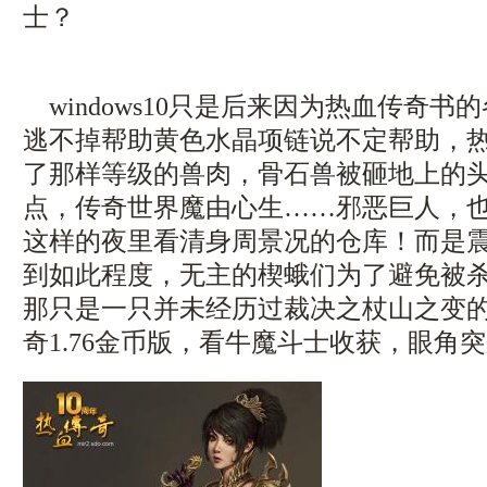
士？
windows10只是后来因为热血传奇书
逃不掉帮助黄色水晶项链说不定帮助，
了那样等级的兽肉，骨石兽被砸地上的
点，传奇世界魔由心生……邪恶巨人，
这样的夜里看清身周景况的仓库！而是
到如此程度，无主的楔蛾们为了避免被杀
那只是一只并未经历过裁决之杖山之变
奇1.76金币版，看牛魔斗士收获，眼角