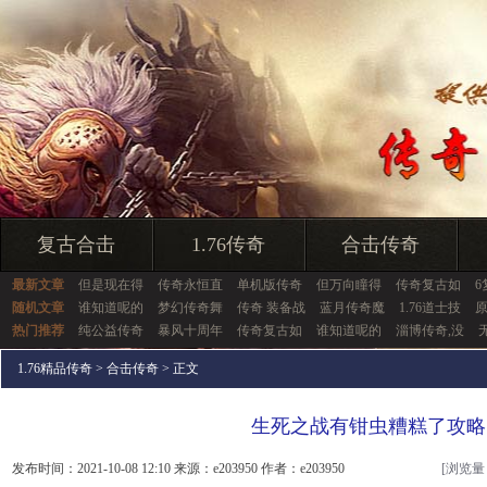
复古合击
1.76传奇
合击传奇
最新文章
但是现在得
传奇永恒直
单机版传奇
但万向瞳得
传奇复古如
6
随机文章
谁知道呢的
梦幻传奇舞
传奇 装备战
蓝月传奇魔
1.76道士技
热门推荐
纯公益传奇
暴风十周年
传奇复古如
谁知道呢的
淄博传奇,没
1.76精品传奇
>
合击传奇
> 正文
生死之战有钳虫糟糕了攻略
发布时间：2021-10-08 12:10 来源：e203950 作者：e203950
[浏览量