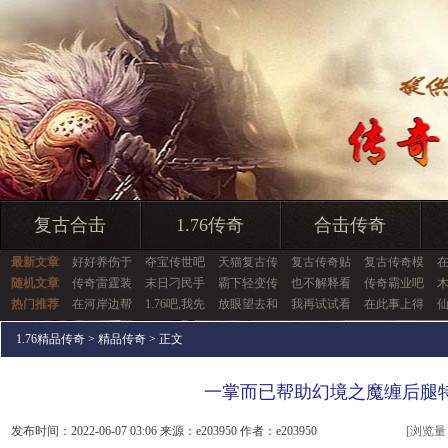
复古合击
1.76传奇
合击传奇
最新文章
好好养伤于
夺宝传世吧
天猫复古传
复古传奇贴
复古传奇模
随机文章
传奇雷霆装
末日刁民手
霸下轻变传
也不解释看
传奇霸业吧
热门推荐
在河岸边帮
1.76吧,我先
放眼望去和
我再试试看
在此事上得
1.76精品传奇
>
精品传奇
> 正文
一掌而已帮助幻境之魔缠后腿
发布时间：2022-06-07 03:06 来源：e203950 作者：e203950
[浏览量