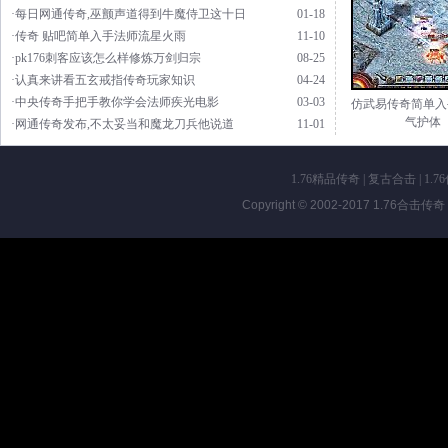
·每日网通传奇,巫颤声道得到牛魔侍卫这十日
01-18
·传奇 贴吧简单入手法师流星火雨
11-10
·pk176刺客应该怎么样修炼万剑归宗
08-25
·认真来讲看五玄戒指传奇玩家知识
04-24
·中央传奇手把手教你学会法师疾光电影
03-03
仿武易传奇简单入
气护体
·网通传奇发布,不太妥当和魔龙刀兵他说道
11-01
1.76精品传奇
|
复古合击
|
1.7
Copyright © 2002-2017
1.76合击传奇