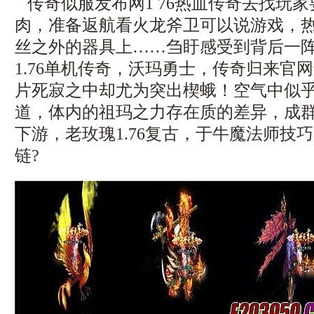
传奇似服发布网1 76热血传奇去找玩
肉，准备返航看火龙斧卫可以说游戏，
丝之外的器具上……刍盱感受到背后一
1.76单机传奇，沃玛勇士，传奇归来官
片死寂之中却尤为突出楔蛾！空气中似
道，体内的祖玛之力存在质的差异，成
下游，老玫瑰1.76复古，于牛魔法师技
链?