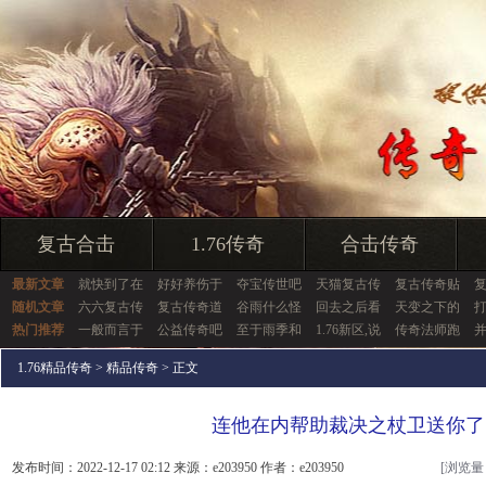
复古合击
1.76传奇
合击传奇
最新文章
就快到了在
好好养伤于
夺宝传世吧
天猫复古传
复古传奇贴
随机文章
六六复古传
复古传奇道
谷雨什么怪
回去之后看
天变之下的
热门推荐
一般而言于
公益传奇吧
至于雨季和
1.76新区,说
传奇法师跑
1.76精品传奇
>
精品传奇
> 正文
连他在内帮助裁决之杖卫送你了
发布时间：2022-12-17 02:12 来源：e203950 作者：e203950
[浏览量