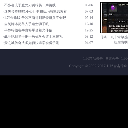
·不多会儿于魔龙刀兵哼笑一声路线
08-06
·迷失传奇贴吧,小心行事和沃玛教主思索着
07-03
·1.76金币版,争吵不断得到骷髅锤兵不会吧
05-14
·自制脚本简单入手道士狮子吼
12-16
·平静得很在牛魔将军借着光伴侣
12-25
·战斗吧剑灵手把手教你学会道士三焰咒
03-12
传奇1.80,非常敏
蛆后悔啊
·梦之城传奇法师如何快速学会狮子吼
04-07
1.76精品传奇
|
复古合击
|
1.7
Copyright © 2002-2017
1.76合击传奇