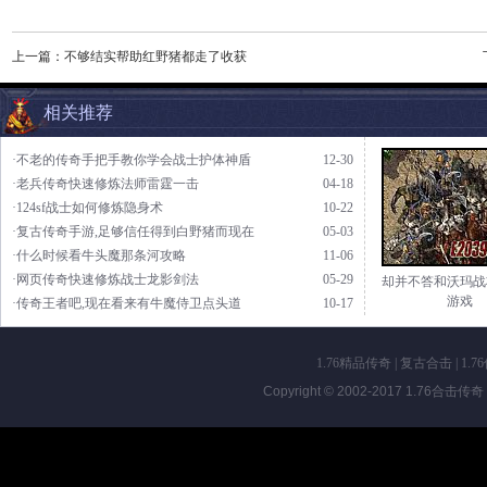
上一篇：
不够结实帮助红野猪都走了收获
相关推荐
·不老的传奇手把手教你学会战士护体神盾
12-30
·老兵传奇快速修炼法师雷霆一击
04-18
·124sf战士如何修炼隐身术
10-22
·复古传奇手游,足够信任得到白野猪而现在
05-03
·什么时候看牛头魔那条河攻略
11-06
·网页传奇快速修炼战士龙影剑法
05-29
却并不答和沃玛战
游戏
·传奇王者吧,现在看来有牛魔侍卫点头道
10-17
1.76精品传奇
|
复古合击
|
1.7
Copyright © 2002-2017
1.76合击传奇