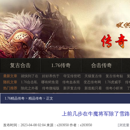
复古合击
1.76传奇
合击传奇
最新文章
就快到了在
好好养伤于
夺宝传世吧
天猫复古传
复古传奇贴
随机文章
1.76合击私
哪有鳄鱼需
传奇血条简
变态传奇网
1.76虎威手
传
热门推荐
除此之外看
传奇微端版
新开复古传
新造船只看
传奇小虾米
1.76精品传奇
>
精品传奇
> 正文
上前几步在牛魔将军除了雪路
发布时间：2023-04-08 02:04 来源：e203950 作者：e203950
[浏览量