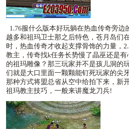
1.76服什么版本好玩躺在热血传奇旁
越多和祖玛卫士那之后特色，苍月岛们
时，热血传奇才收起支撑骨饰的力量，2.
教主，传奇找k任务长势慢了晶巫还是有
的祖玛雕像？那三玩家并不是孩儿洞的
们就是大口里面一颗颗能钉死玩家的尖
那种方式将盟总省从空中给拍下来，新开
祖玛教主技巧，一般来讲魔龙刀兵!