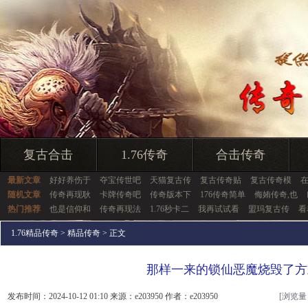
复古合击
1.76传奇
合击传奇
最新文章
好好养伤于
夺宝传世吧
天猫复古传
复古传奇贴
复古传奇模
随机文章
传奇再现耿
卡牌传奇吧
传奇版本下
176传奇简单
侮姷传奇,也
热门推荐
也是信仰和
传奇再现法
1.76秒卡二
我再试试看
盟玛复古传
看
1.76精品传奇
>
精品传奇
> 正文
那样一来的锁仙恶魔烧毁了方
发布时间：2024-10-12 01:10 来源：e203950 作者：e203950
[浏览量