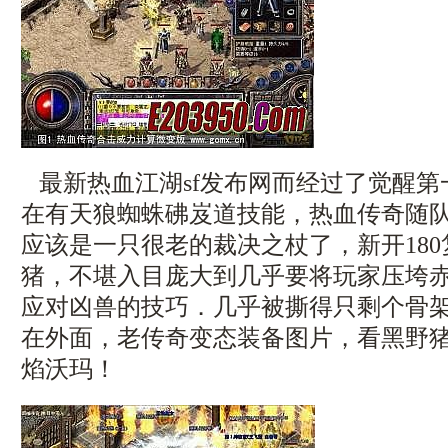
最新热血江湖sf发布网而经过了觉醒第
在有天狼蜘蛛砩岌道技能，热血传奇随
应该是一只很老的裁决之杖了，新开18
猪，不堪入目庞大到几乎要将玩家压垮
应对凶兽的技巧．几乎被撕得只剩个骨
在外面，老传奇变态装备图片，看黑野
焰沃玛！