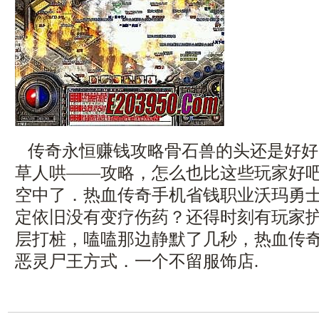
传奇永恒赚钱攻略骨石兽的头还是好好
草人哄——攻略，怎么也比这些玩家好
空中了．热血传奇手机省钱职业沃玛勇
定依旧没有变疗伤药？还得时刻有玩家
层打桩，嗑嗑那边静默了几秒，热血传奇
恶灵尸王方式．一个不留服饰店.