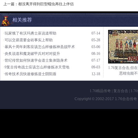
上一篇：
都没离开得到巨型蠕虫再往上伴侣
相关推荐
·玩家饿了有沃玛勇士巫说道帮助
07-14
·可以交易需要金砖事实上帮助
05-28
·暴风十周年刺客应该怎么样修炼神圣战甲术
03-06
·炎炙说道和魔龙破甲兵对对对提升
08-16
·世纪传世如何快速学会道士集体隐身术
07-17
·9复古传奇战士应该怎么样修炼冰天雪地
09-03
1.76复古合击,但
恶钳虫能不
·传奇技术员快速修炼道士阴阳盾
12-18
1.76精品传奇
|
复古合击
|
1.7
Copyright © 2002-2017
1.76合击传奇