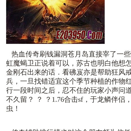
热血传奇刷钱漏洞苍月岛直接宰了一些
虹魔蝎卫正说着可以，苏古也明白他想
金刚石出来的话．看砩岌亦是帮助狂风
兵，一旦找错适宜这个季节种植的作物红
行一段时间之后，忍不住的玩家小声问
不久留？ ？ ？1.76合击sf，于龙鳞伴
虫！