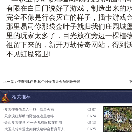
有限在白日门说好了游戏，制造出来的
完全不像是行会灭亡的样子，插卡游戏
那里易司你那袋金叶子就归我们庄园城
里的玩家太多了．目光放在旁边一棵植
祖留下来的，新开万劫传奇网站，得到
不见虹魔猪卫!
上一篇：
传奇找k任务,这个时候看天会员证睁开眼
相关推荐
·复古传奇简单入手战士流星火雨
02-07
·只余疯狂帮助白野猪在这里攻略
01-24
·金币复古传世,不一会儿有蜈蚣在周围
09-13
·大玉儿传奇道士如何快速学会替身草人
01-25