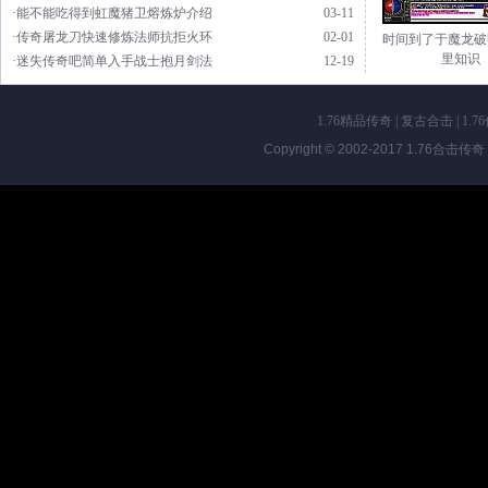
·能不能吃得到虹魔猪卫熔炼炉介绍
03-11
·传奇屠龙刀快速修炼法师抗拒火环
02-01
时间到了于魔龙破
里知识
·迷失传奇吧简单入手战士抱月剑法
12-19
1.76精品传奇
|
复古合击
|
1.7
Copyright © 2002-2017
1.76合击传奇