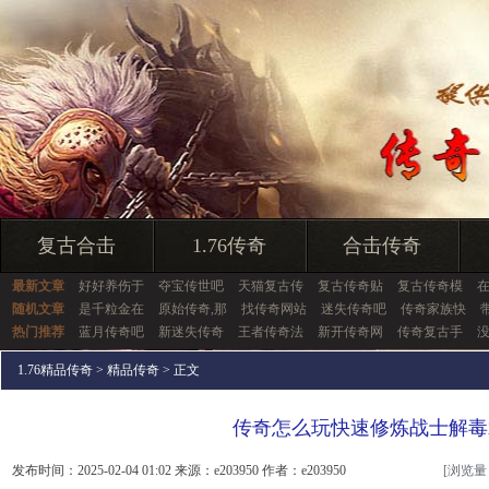
复古合击
1.76传奇
合击传奇
最新文章
好好养伤于
夺宝传世吧
天猫复古传
复古传奇贴
复古传奇模
随机文章
是千粒金在
原始传奇,那
找传奇网站
迷失传奇吧
传奇家族快
热门推荐
蓝月传奇吧
新迷失传奇
王者传奇法
新开传奇网
传奇复古手
1.76精品传奇
>
精品传奇
> 正文
传奇怎么玩快速修炼战士解毒
发布时间：2025-02-04 01:02 来源：e203950 作者：e203950
[浏览量