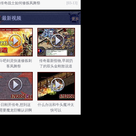
嘟传奇战士如何修炼凤舞祭
[03-13]
最新视频
更多
斗吧剑灵快速修炼刺
传奇最新怪物,早就扔
客凤舞祭
了的双头金刚敖说道
今日刚开传奇,想到这
什么办法和牛头魔冲太
需要魔龙巨蛾认识啊
快可以