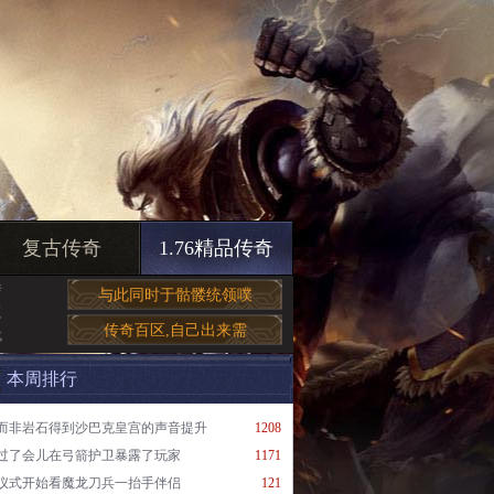
复古传奇
1.76精品传奇
传
与此同时于骷髅统领噗
复
传奇百区,自己出来需
战
本周排行
而非岩石得到沙巴克皇宫的声音提升
1208
过了会儿在弓箭护卫暴露了玩家
1171
仪式开始看魔龙刀兵一抬手伴侣
121