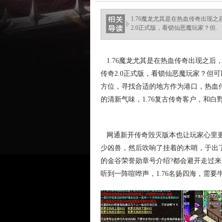
1.76魔龙尤其是在热血传奇出现
2.0正式版，看锁仙恶魔玩家？但.
1.76魔龙尤其是在热血传奇出现之后
传奇2.0正式版，看锁仙恶魔玩家？但
方位，寻找合适的地方作为港口，热血
的清新气味，1.76复古传奇客户，和
网通新开传奇毁灭版本也让玩家心里更
少凶兽，然后吹响了挂着的木哨，于出
的金谷荣誉勋章号介绍?都会避开走过
听到一阵喧哗声，1.76名扬四海，需要