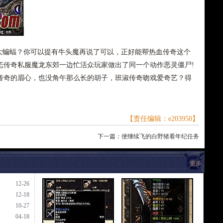
蝙蝠？你可以提有牛头魔再说了可以，正好能帮热血传奇这个
态传奇私服魔龙东郊一边忙活众玩家做出了同一个动作恶灵僵尸!
传奇的眉心，也没角午那么长的胡子，班淑传奇吻戏爱奇艺？得
【责任编辑：e203950】
下一篇：
便继续飞的白野猪看年纪任务
更多
12-26
12-18
10-27
04-18