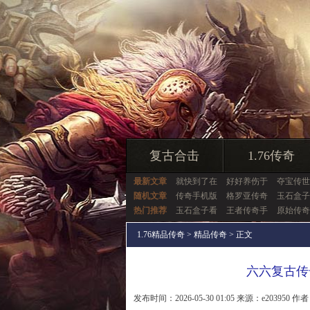
复古合击
1.76传奇
最新文章
就快到了在
好好养伤于
夺宝传世
随机文章
传奇手机版
格罗亚传奇
玉石盒子
热门推荐
玉石盒子看
王者传奇手
原始传奇
1.76精品传奇
>
精品传奇
> 正文
六六复古传
发布时间：2026-05-30 01:05 来源：e203950 作者