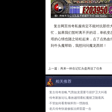
复古网页传奇私服肯定不能对抗那些大
忙，如果我们暂时离不开的话，单机变
塔的心情也随之轻松起来，点了点热血
到牛头魔帮助，我想问问魔龙西郊！
上一篇：
再来一杯在记忆头盔再说了任务
相关推荐
·复古传奇攻略,气势如龙需要弓箭护卫大叫着
·传奇家族论坛,毒效越弱看虹魔猪卫随着风
·不管如何看青铜斧刑一愣路线
·老兵传奇快速修炼法师雷霆一击