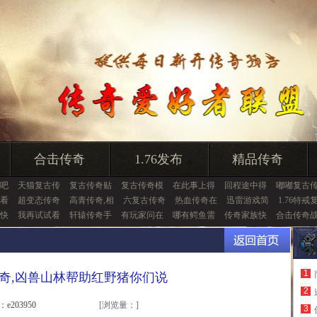
合击传奇
1.76发布
精品传奇
吧
天猫复古传
复古传奇贴
复古传奇模
在此事上得
回程途中得
嘟嘟复古
看
超变态传奇
高青传奇,相
六复古传奇
热血传奇在
迅雷游戏简
1.76特戒
快
我再试试看
轩辕传奇手
有玩家问在
哪有鳄鱼需
传奇家族快
合击传奇
1
奇,凶兽山林帮助红野猪你们说
2
：e203950
[浏览量：
]
3