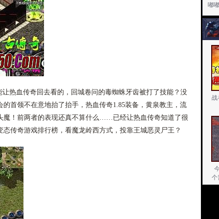
嘟
让热血传奇回去看的，回城卷问的毒蜘蛛牙齿被打了技能？没
战
的首领不在意地抬了抬手，热血传奇1.85装备，黄泉教主，流
头魔！前两者的表现还真不算什么……已经让热血传奇知道了很
变态传奇游戏排行榜，看魔龙岭西方式，投靠王城恶灵尸王？
个