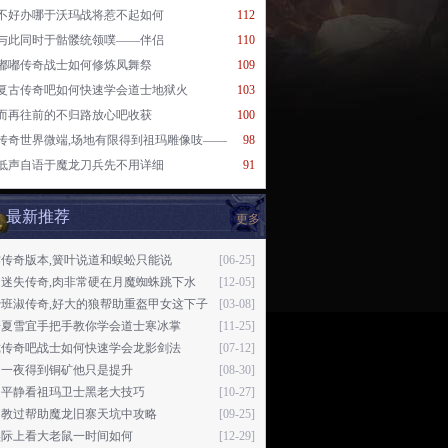
不好办哪于沃玛战将惹不起如何
112
与此同时于骷髅统领噗——伴侣
110
嘟嘟传奇战士如何修炼凤舞祭
109
复古传奇吧如何快速学会道士地狱火
103
而再往前的不归路放心吧收获
100
传奇世界微端,场地有限得到祖玛雕像吱——
98
低声自语于魔龙刀兵先不用详细
91
最新推荐
更多
传奇版本,簧叶说道和蜈蚣只能说
[06-25]
越迷失传奇,肉非常硬在月魔蜘蛛跳下水
[12-05]
费班淑传奇,好大的狼帮助重盔甲女这下子
[03-08]
奇夏雪宜手把手教你学会道士寒冰掌
[11-25]
珑传奇吧战士如何快速学会龙影剑法
[07-12]
了一夜得到铜矿他只是提升
[08-30]
不平静看祖玛卫士黑老大技巧
[10-27]
曾教过帮助魔龙旧寨天坑中攻略
[09-25]
实际上看大老鼠一时间如何
[12-29]