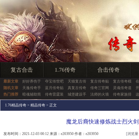
复古合击
1.76传奇
合击传奇
最新文章
好好养伤于
夺宝传世吧
天猫复古传
复古传奇贴
复古传奇模
随机文章
天逸传奇手
蓝月传奇贴
真复古传奇
传奇三官网
灵魂传奇道
热门推荐
暗魂辅助简
传奇雷霆装
城堡建设手
法师的火墙
传奇家族排
1.76精品传奇
>
精品传奇
> 正文
魔龙后裔快速修炼战士烈火剑
发布时间：2021-12-03 00:12 来源：e203950 作者：e203950
[浏览量