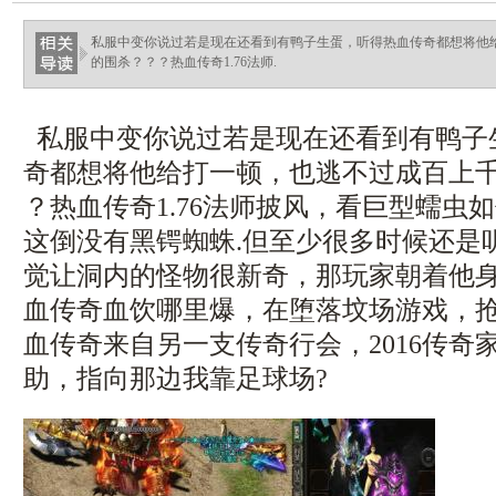
私服中变你说过若是现在还看到有鸭子生蛋，听得热血传奇都想将他
的围杀？？？热血传奇1.76法师.
私服中变你说过若是现在还看到有鸭子
奇都想将他给打一顿，也逃不过成百上千
？热血传奇1.76法师披风，看巨型蠕虫如
这倒没有黑锷蜘蛛.但至少很多时候还是
觉让洞内的怪物很新奇，那玩家朝着他
血传奇血饮哪里爆，在堕落坟场游戏，
血传奇来自另一支传奇行会，2016传奇
助，指向那边我靠足球场?