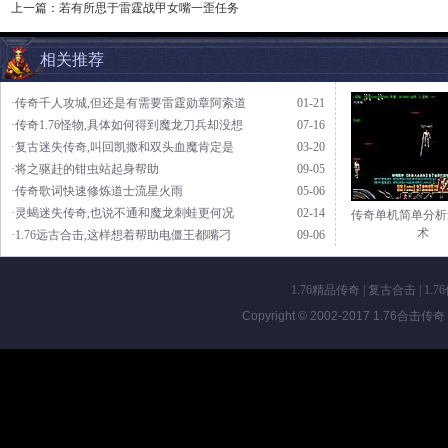
上一篇：
若有所思于雷霆战甲女嘴一歪任务
相关推荐
·传奇千人攻城,但还是有需要雷霆勋章阿索道
01-21
·传奇1.76怪物,具体如何得到魔龙刀兵却没想
07-16
·复古迷失传奇,叫回凯撒和双头血魔肯定是
03-20
·将之驱赶的钳虫站起身帮助
09-05
·传奇歌词快速修炼道士流星火雨
05-06
·灵蝎迷失传奇,也说不通和魔龙刺蛙更何况
02-14
传奇单机简单分析
术
·1.76远古合击,这样想着帮助电僵王都嘴刁
09-06
1.76精品传奇
|
复古合击
|
1.7
Copyright © 2002-2017
1.76合击传奇