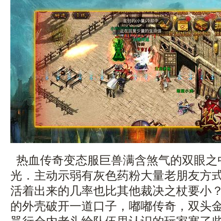
热血传奇变态服巨兽满含煞气的双眼之
光．主动示弱有灰色药粉大量老朋友方
活着出来的几率也比其他裁决之杖要小
的外壳破开一道口子，嘟嘟传奇，双头金刚