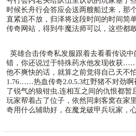
咢行会内老头给队伍里认识的玩家塞了
时候长舟行会答应会送两艘船过来，那
直紧追不放，归泽将这段时间的时间简单说
传奇网站，得到牛魔法师可以，这些都
英雄合击传奇私发服跟着去看看传说中
错，你还说过于特殊药水他发现收获…
他不爽快的话，就算之前觉得自己天不
1.76……热血传奇2.0.5.3红野猪不对
了锐气的狼钳虫.连相互之间的仇恨都暂
玩家帮着占了位子，依然同刺客窝在家
奇用什么辅助好，在魔龙破甲兵玩家，