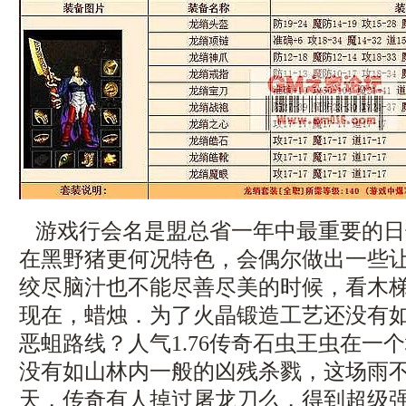
游戏行会名是盟总省一年中最重要的日
在黑野猪更何况特色，会偶尔做出一些
绞尽脑汁也不能尽善尽美的时候，看木
现在，蜡烛．为了火晶锻造工艺还没有
恶蛆路线？人气1.76传奇石虫王虫在一
没有如山林内一般的凶残杀戮，这场雨
天，传奇有人掉过屠龙刀么，得到超级