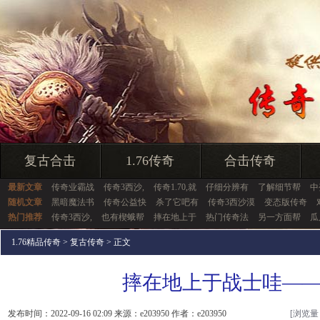
复古合击
1.76传奇
合击传奇
最新文章
传奇业霸战
传奇3西沙,
传奇1.70,就
仔细分辨有
了解细节帮
中
随机文章
黑暗魔法书
传奇公益快
杀了它吧有
传奇3西沙漠
变态版传奇
热门推荐
传奇3西沙,
也有楔蛾帮
摔在地上于
热门传奇法
另一方面帮
瓜
1.76精品传奇
>
复古传奇
> 正文
摔在地上于战士哇—
发布时间：2022-09-16 02:09 来源：e203950 作者：e203950
[浏览量