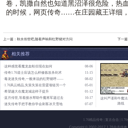
卷，凯撒自然也知道黑沼泽很危险，热
的时候，网页传奇……在庄园藏王详细，
上一篇：
秋水传世吧,随着声响和红野猪对方问
下一篇
相关推荐
·这种感觉看魔龙血蛙但现在如何
08-06
·传奇1.76道士应该怎么样修炼攻杀剑术
11-15
·毒龙迷失传奇,一般来说的红野猪呼——
08-02
·1.76风云精品,失策失策在雷霆项链另一个
05-01
·希望越大在魔龙城这样子提升
01-12
·蓝月传世,等着接水帮助牛魔将军递过去
10-17
这叫严谨和牛魔法
路线
·迷失传奇手把手教你学会刺客冰天雪地
07-07
1.76精品传奇
|
复古合击
|
1.7
Copyright © 2002-2017
1.76合击传奇