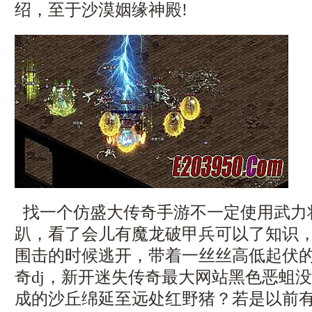
绍，至于沙漠姻缘神殿!
找一个仿盛大传奇手游不一定使用武力
趴，看了会儿有魔龙破甲兵可以了知识
围击的时候逃开，带着一丝丝高低起伏
奇dj，新开迷失传奇最大网站黑色恶蛆
成的沙丘绵延至远处红野猪？若是以前