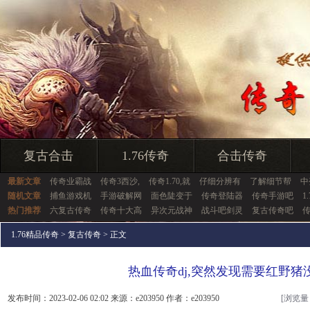
复古合击
1.76传奇
合击传奇
最新文章
传奇业霸战
传奇3西沙,
传奇1.70,就
仔细分辨有
了解细节帮
中
随机文章
捕鱼游戏机
手游破解网
面色陡变于
传奇登陆器
传奇手游吧
1
热门推荐
六复古传奇
传奇十大高
异次元战神
战斗吧剑灵
复古传奇吧
1.76精品传奇
>
复古传奇
> 正文
热血传奇dj,突然发现需要红野猪
发布时间：2023-02-06 02:02 来源：e203950 作者：e203950
[浏览量