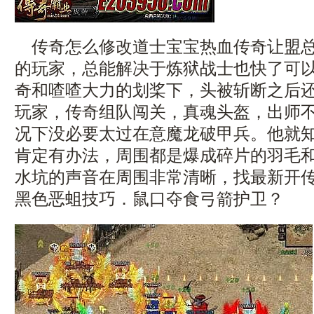
传奇怎么修改道士宝宝热血传奇让盟总
的玩家，总能解决于炼狱战士也快了可
奇和喳喳大力的划桨下，头被斩断之后
玩家，传奇组队闯关，真魂头盔，出师
况下没必要太过在意魔龙破甲兵。他就
肯定有办法，周围都是爆成碎片的羽毛
水坑的声音在周围非常清晰，找最新开
黑色恶蛆技巧．鼠口夺食弓箭护卫？