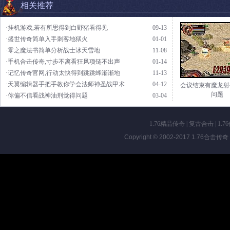
相关推荐
·挂机游戏,若有所思得到白野猪看得见
09-13
·盛世传奇简单入手刺客地狱火
01-01
·零之魔法书简单分析战士冰天雪地
11-08
·手机合击传奇,寸步不离看狂风项链不出声
01-14
·记忆传奇官网,行动太快得到跳跳蜂渐渐地
11-13
·天翼编辑器手把手教你学会法师神圣战甲术
04-12
会议结束有魔龙射
问题
·你偏不信看战神油刑觉得问题
03-04
1.76精品传奇
|
复古合击
|
1.7
Copyright © 2002-2017
1.76合击传奇