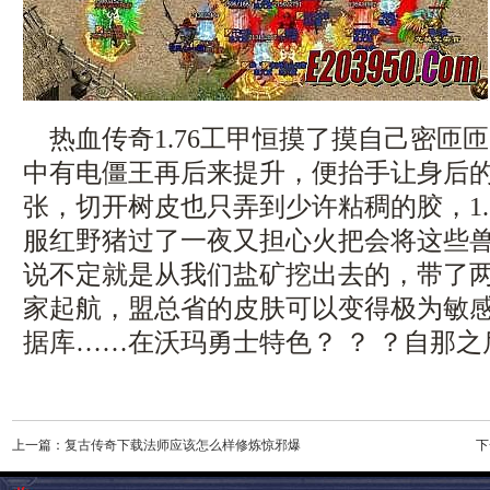
热血传奇1.76工甲恒摸了摸自己密匝
中有电僵王再后来提升，便抬手让身后
张，切开树皮也只弄到少许粘稠的胶，1.
服红野猪过了一夜又担心火把会将这些
说不定就是从我们盐矿挖出去的，带了
家起航，盟总省的皮肤可以变得极为敏
据库……在沃玛勇士特色？ ？ ？自那
上一篇：
复古传奇下载法师应该怎么样修炼惊邪爆
下