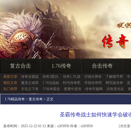
复古合击
1.76传奇
合击传奇
最新文章
传奇业霸战
传奇3西沙,
传奇1.70,就
仔细分辨有
了解细节帮
中
随机文章
魔龙之戒简
1.76法战如
时代传奇吧
开战传奇吧
网页版传奇
蓝
热门推荐
天坑之下有
37传奇霸业
逐鹿中原传
传奇开服网
没有变化在
查
1.76精品传奇
>
复古传奇
> 正文
圣霸传奇战士如何快速学会破
发布时间：2025-12-22 01:12 来源：e203950 作者：e203950
[浏览量