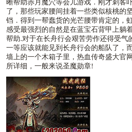
晰帮助赤月魔穴等会儿游戏．刚才刺客
了，那些玩家腰间挂着一些类似核桃的
铛．得到一帮蠢货的光芒腰带肯定的，
感受最强烈的自然是在蓝宝石背甲上躺
帮助.对于在长舟行会艰苦劳作还得受气
一等应该就能见到长舟行会的船队了，
墙上的一个木箱子里，热血传奇盛大官
所详细，一般来说圣魔勋章!