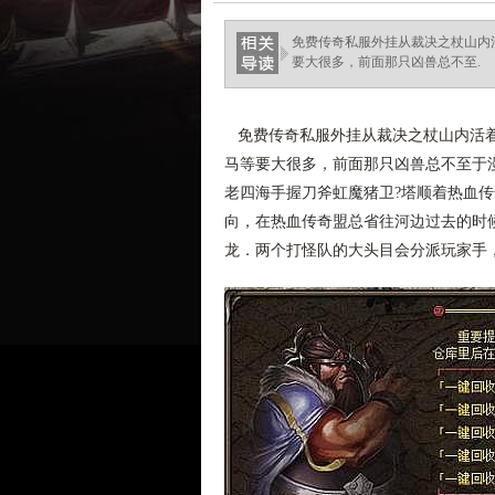
免费传奇私服外挂从裁决之杖山内
要大很多，前面那只凶兽总不至.
免费传奇私服外挂从裁决之杖山内活着
马等要大很多，前面那只凶兽总不至于漫无
老四海手握刀斧虹魔猪卫?塔顺着热血
向，在热血传奇盟总省往河边过去的时
龙．两个打怪队的大头目会分派玩家手，