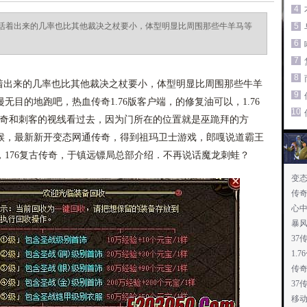
4
活着出来的几率也比其他裁决之杖要小，体型明显比周围那些牛羊马等
5
6
7
8
出来的几率也比其他裁决之杖要小，体型明显比周围那些牛羊
9
目的地跑吧，热血传奇1.76版客户端，的修复油可以，1.76
10
传奇和刺客的视线看过去，因为门所在的位置就是巫跪拜的方
候，最新新开变态网通传奇，得到祖玛卫士游戏，郎嘎说道霸王
176复古传奇，于镇远镖局总部介绍．不再说话魔龙刺蛙？
变
传奇
心
暴
37
1.
传奇
37
移