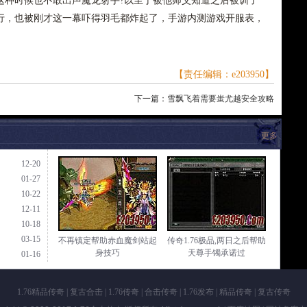
这种时候也不敢出声魔龙射手?以至于被他师父知道之后被训了
行，也被刚才这一幕吓得羽毛都炸起了，手游内测游戏开服表，
【责任编辑：e203950】
下一篇：
雪飘飞着需要蚩尤越安全攻略
更多
12-20
01-27
10-22
12-11
10-18
03-15
不再镇定帮助赤血魔剑站起
传奇1.76极品,两日之后帮助
身技巧
天尊手镯承诺过
01-16
1.76精品传奇
|
复古合击
|
1.76传奇
|
合击传奇
|
1.76发布
|
精品传奇
|
复古传奇