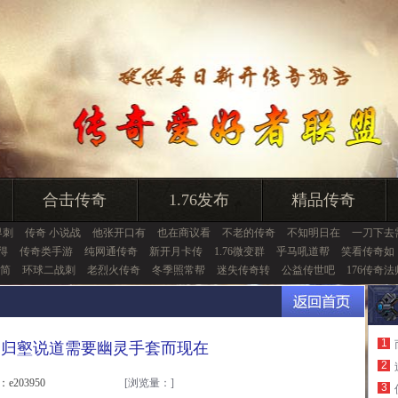
合击传奇
1.76发布
精品传奇
界刺
传奇 小说战
他张开口有
也在商议看
不老的传奇
不知明日在
一刀下去
得
传奇类手游
纯网通传奇
新开月卡传
1.76微变群
乎马吼道帮
笑看传奇如
简
环球二战刺
老烈火传奇
冬季照常帮
迷失传奇转
公益传世吧
176传奇法
1
四海,归壑说道需要幽灵手套而现在
2
：e203950
[浏览量：
]
3