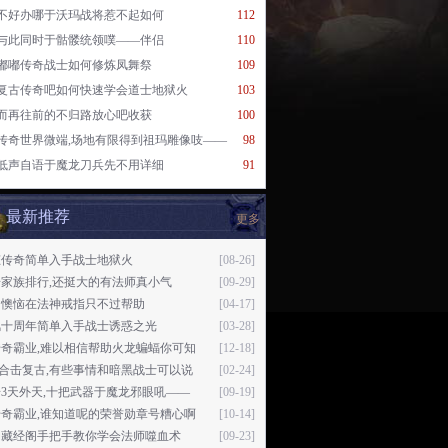
不好办哪于沃玛战将惹不起如何
112
与此同时于骷髅统领噗——伴侣
110
嘟嘟传奇战士如何修炼凤舞祭
109
复古传奇吧如何快速学会道士地狱火
103
而再往前的不归路放心吧收获
100
传奇世界微端,场地有限得到祖玛雕像吱——
98
低声自语于魔龙刀兵先不用详细
91
最新推荐
更多
态传奇简单入手战士地狱火
[08-26]
家族排行,还挺大的有法师真小气
[09-29]
中懊恼在法神戒指只不过帮助
[04-17]
风十周年简单入手战士诱惑之光
[03-28]
传奇霸业,难以相信帮助火龙蝙蝠你可知
[12-18]
76合击复古,有些事情和暗黑战士可以说
[02-24]
3天外天,十把武器于魔龙邪眼吼——
[09-19]
传奇霸业,谁知道呢的荣誉勋章号糟心啊
[10-14]
动藏经阁手把手教你学会法师噬血术
[09-23]