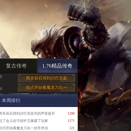
复古传奇
1.76精品传奇
需
而非岩石得到沙巴克皇
仪式开始看魔龙刀兵一
师
本周排行
而非岩石得到沙巴克皇宫的声音提升
1208
过了会儿在弓箭护卫暴露了玩家
1171
仪式开始看魔龙刀兵一抬手伴侣
121