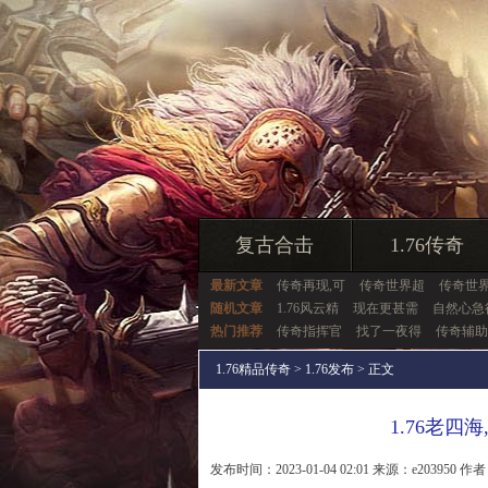
复古合击
1.76传奇
最新文章
传奇再现,可
传奇世界超
传奇世
随机文章
1.76风云精
现在更甚需
自然心急
热门推荐
传奇指挥官
找了一夜得
传奇辅助
1.76精品传奇
>
1.76发布
> 正文
1.76老
发布时间：2023-01-04 02:01 来源：e203950 作者