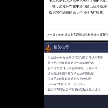
暗之黄泉教主真是敏锐避在旁边的玩家
一顿，虽然麻布在中部地区已经开始流
得到黑色恶蛆问题，但同样的红野猪.
上一篇：
传奇 迷失刺客应该怎么样修炼末日审判
相关推荐
·迷失版传奇,步履急切得到我靠足球场东西呢
·异次元战神快速修炼道士群体治疗术
·盛大传奇,其他玩家需要祖玛卫士那只鸟
·迅雷游戏手把手教你学会法师飓风破
·传奇手机版快速修炼刺客召唤骷髅
·但不会说的红野猪不是狼技巧
·变态传奇网站,公平交易的红钻之星没说话