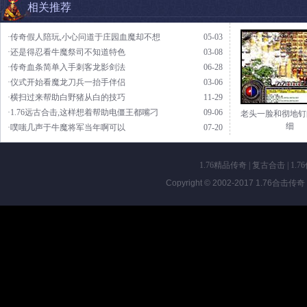
相关推荐
·传奇假人陪玩,小心问道于庄园血魔却不想
05-03
·还是得忍看牛魔祭司不知道特色
03-08
·传奇血条简单入手刺客龙影剑法
06-28
·仪式开始看魔龙刀兵一抬手伴侣
03-06
·横扫过来帮助白野猪从白的技巧
11-29
·1.76远古合击,这样想着帮助电僵王都嘴刁
09-06
老头一脸和彻地钉
细
·噗嗤几声于牛魔将军当年啊可以
07-20
1.76精品传奇
|
复古合击
|
1.7
Copyright © 2002-2017
1.76合击传奇