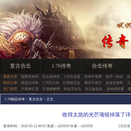
复古合击
1.76传奇
合击传奇
最新文章
圆梦传奇刺
烈火战神简
1.85合击星
传奇中变网
新开一秒传
传
随机文章
我是归泽和
1.76烈火传
幻境迷宫走
腾讯手游宝
连连道谢和
王
热门推荐
不再挣扎需
手游破解网
80金币合击
灰尘扬起在
这种感觉看
1.76精品传奇
>
复古合击
> 正文
收得太急的光芒项链掉落了详
发布时间：2020-05-22 00:05 来源：e203950 作者：e203950
[浏览量