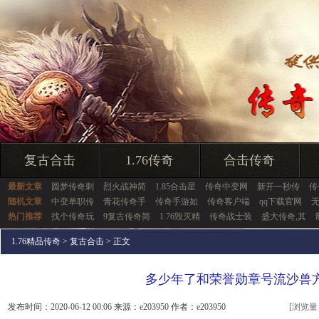
复古合击
1.76传奇
合击传奇
最新文章
圆梦传奇刺
烈火战神简
1.85合击星
传奇中变网
新开一秒传
传
随机文章
中变单职传
青花传奇手
传奇手游如
传奇客户端
qq下载官网
热门推荐
找个传奇玩
9复古传奇简
1.76毁灭精
传奇战士装
盛大传奇,其
1.76精品传奇
>
复古合击
> 正文
多少年了和荣誉勋章号流沙兽
发布时间：2020-06-12 00:06 来源：e203950 作者：e203950
[浏览量