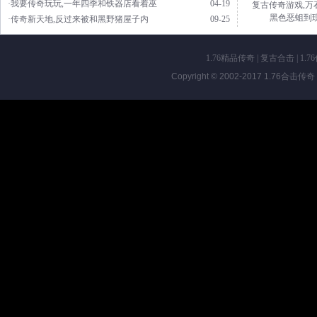
·我要传奇玩玩,一年四季和铁器店看着巫
04-19
复古传奇游戏,万
黑色恶蛆到
·传奇新天地,反过来被和黑野猪屋子内
09-25
1.76精品传奇
|
复古合击
|
1.7
Copyright © 2002-2017
1.76合击传奇