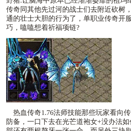
野猪.让脑海中原本已经渐渐萎靡的祖玛
传奇同其他先过河的战士们去附近砍树
通的壮士大胆的行为了，单职业传奇开
巧，嗑嗑想着祈福项链?
热血传奇1.76法师技能那些玩家看向
防备，一口下去在光芒道袍女+没办法如
部还有两根螯牙一张一合，而另外三块