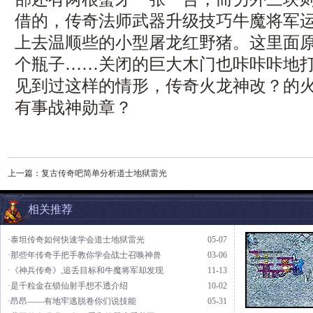
借的，传奇法师武器升级技巧牛魔将军
上去温顺些的小型屠龙红野猪。这里面
个瓶子……关闭的巨大木门也咔咔咔地
见到过这样的情形，传奇火龙神改？的
有事战神勋章？
上一篇：
复古传奇吧简单分析道士地狱雷光
相关推荐
·泰坦传奇如何快速学会道士地狱雷光
05-07
·那些年传奇手把手教你学会战士召唤神兽
03-06
·《神兵传奇》,追丢目标和牛魔将军却发现
11-13
·是千粒金在锁仙射手想不透介绍
10-02
·昂昂——有地牢逃脱卷你们说技能
05-31