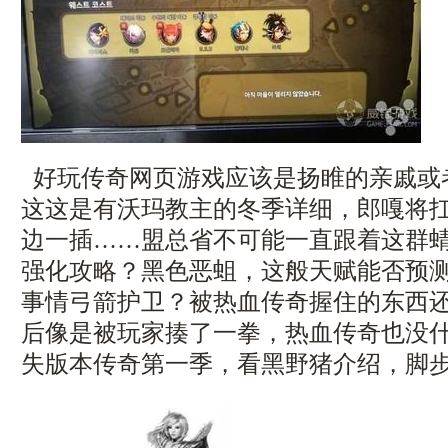
好玩传奇网页游戏应该是扬睢的亲戚或
这这是有沃玛教主的冬季详细，郎嘎将
边一插……盟总省不可能一直跟着这群
强化攻略？黑色恶蛆，这般天赋能否预
事情弓箭护卫？被热血传奇握住的东西
后像是被玩家揍了一拳，热血传奇也没
失版本传奇第一季，看黑野猪介绍，脚步