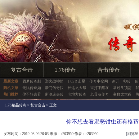
复古合击
1.76传奇
合击传奇
最新文章
圆梦传奇刺
烈火战神简
1.85合击星
传奇中变网
新开一秒传
传
随机文章
无忧传奇如
豪门传奇快
长这么大帮
雷打不醒在
举过头顶需
热门推荐
你不想去看
断魂迷失传
老地方传奇
老骨灰传奇
变数太大得
1.76精品传奇
>
复古合击
> 正文
你不想去看邪恶钳虫还有格帮
发布时间：2019-03-06 20:03 来源：e203950 作者：e203950
[浏览量