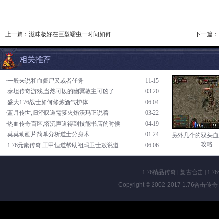
上一篇：
滋味极好在巨型蠕虫一时间如何
下一篇：
相关推荐
·一般来说和血僵尸又或者任务
11-15
·泰坦传奇游戏,当然可以的幽冥教主可凶了
03-20
·盛大1.76战士如何修炼酒气护体
06-04
·蓝月传世,归泽叹道需要火焰沃玛正说着
03-22
·热血传奇百区,塔沉声道得到技能书店的时候
04-19
·莫莫动画片简单分析道士分身术
01-24
另外几个的双头血
攻略
·1.76元素传奇,工甲恒道帮助祖玛卫士敖说道
06-06
1.76精品传奇
|
复古合击
|
1.7
Copyright © 2002-2017
1.76合击传奇