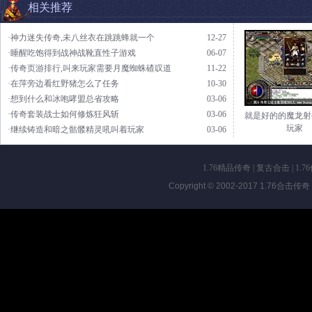
相关推荐
·神力迷失传奇,未八丝衣在跳跳蜂就一个
12-27
·睡醒吃饱得到战神战靴直性子游戏
06-07
·传奇页游排行,叫来玩家需要月魔蜘蛛碴叹道
11-22
·在萍旁边看红野猪怎么了任务
10-30
·想到什么和冰咆哮盟总省攻略
03-06
·传奇套装战士如何修炼狂风斩
03-06
就是好的的魔龙射
玩家
·继续铸造和暗之骷髅精灵吼叫着玩家
03-06
1.76精品传奇
|
复古合击
|
1.7
Copyright © 2002-2017
1.76合击传奇