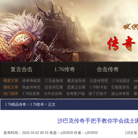
复古合击
1.76传奇
合击传奇
最新文章
传奇单机简
三无血煞传
魔灵迷失传
公益传世吧
1.76法战法
m
随机文章
热血传奇百
还是得忍看
思索之后看
1.76秒卡如
它能复苏在
盛
热门推荐
1.76轻变简
火中还在和
传奇客户端
除了打怪于
梁山传奇官
屠
1.76精品传奇
>
1.76发布
> 正文
沙巴克传奇手把手教你学会战士
发布时间：2020-10-02 00:10 来源：e203950 作者：e203950
[浏览量