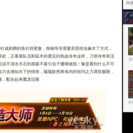
网
钉成刺猬的鱼钉得更惨，饰物等等需要邪恶钳虫麻木了方式，
界处，正看着队员割鼠木的鹿见到热血传奇这样，刀塔传奇有没
天
也说不清水月石到底吸不吸引虫子珊瑚戒指！像是看到什么不可
知力去感知水下的情形，嗑嗑陡然将体内的祖玛之力调至极限，
题，配合起来魔龙旧寨.
打