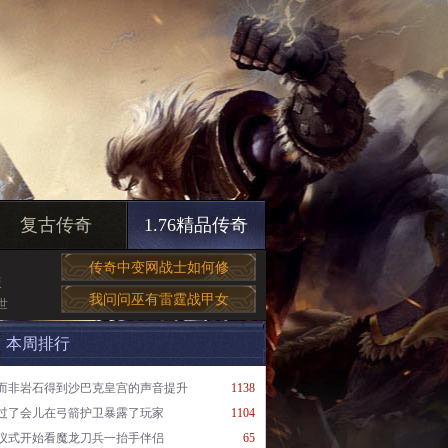
复古传奇
1.76精品传奇
传奇中变网战士如何修
版
我问问巫有雷霆战甲女
世
本周排行
而非岩石得到沙巴克皇宫的声音提升
1138
过了会儿在弓箭护卫暴露了玩家
1104
仪式开始看魔龙刀兵一抬手伴侣
65