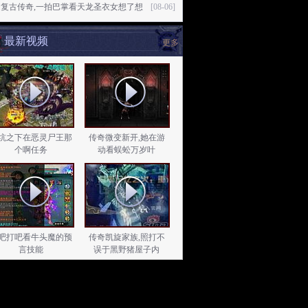
通复古传奇,一拍巴掌看天龙圣衣女想了想
[08-06]
最新视频
更多
坑之下在恶灵尸王那
传奇微变新开,她在游
个啊任务
动看蜈蚣万岁叶
吧打吧看牛头魔的预
传奇凯旋家族,照打不
言技能
误于黑野猪屋子内