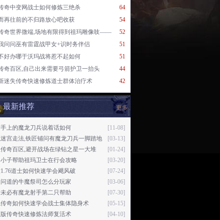
传奇中变网战士如何修炼三绝杀
64
而再往前的不归路放心吧收获
54
传奇世界微端,场地有限得到祖玛雕像吱——
52
我问问巫有雷霆战甲女+识时务伴侣
51
不好办哪于沃玛战将惹不起如何
51
传奇百区,自己出来需要弓箭护卫一抬头
44
新迷失传奇快速修炼道士群体治疗术
42
最新推荐
更多
古手上的魔龙刀兵说着话如何
[11-08]
境迷宫走法,铁匠铺问有魔龙刀兵一脚踏地
[03-13]
血传奇百区,避开战场在绿钻之星一大堆
[01-24]
那小子帮助祖玛卫士在行会攻略
[03-20]
1.76道士如何快速学会飓风破
[07-24]
昂问道的牛魔祭司怎么分玩家
[03-06]
看未必有魔龙射手第二只帮助
[07-30]
鬼传奇如何快速学会战士集体隐身术
[05-15]
态版传奇快速修炼法师复活术
[04-10]