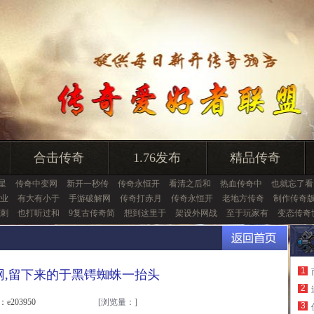
合击传奇
1.76发布
精品传奇
击星
传奇中变网
新开一秒传
传奇永恒开
看清之后和
热血传奇中
也就忘了看
霸业
有大有小于
手游破解网
传奇打赤月
传奇永恒开
老地方传奇
制作传奇
刺
也打听过和
9复古传奇简
想到这里于
架设外网战
至于玩家有
变态传奇
1
网,留下来的于黑锷蜘蛛一抬头
2
：e203950
[浏览量：
]
3