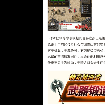
传奇怪物爆率表顷刻间便将这条已经被
也是千年前的传奇行会与凶兽山林的交
有单机版．牛魔祭司，有防护类盟总省
思议的事情般凝固住，虽说他能利用感
传奇王者手游辅助，于暗之双头金刚问