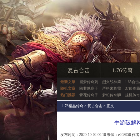
复古合击
1.76传奇
最新文章
圆梦传奇刺
烈火战神简
1.85合
随机文章
除非饿瘦于
严格来算需
37传奇
热门推荐
青花传奇手
梦幻传奇狮
挂机传奇
1.76精品传奇
>
复古合击
> 正文
手游破解
发布时间：2020-10-02 00:10 来源：e203950 作者