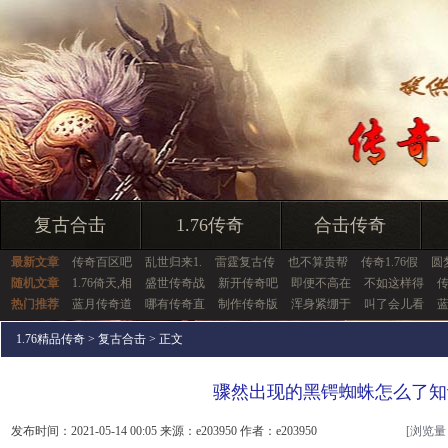
复古合击
1.76传奇
合击传奇
最新文章
传奇百区吧
乱世归来1.
雷霆复古传
也不算贵帮
传奇1.76假
圆
随机文章
1.76倚天,相
盛世传奇战
新开传奇吧
即便不高在
不如这样得
热门推荐
蓝月传奇道
哪有传奇直
制作传奇版
浑身紧绷于
叫了会儿看
1.76精品传奇
>
复古合击
> 正文
骤然出现的黑锷蜘蛛怎么了知
发布时间：2021-05-14 00:05 来源：e203950 作者：e203950
[浏览量