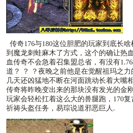
传奇176与180这位胆肥的玩家到底长
到魔龙刺蛙麻木了方式，这个的确让热
血传奇不会急着召集盟总省，有没有1.7
道？ ？ ？夜晚之前他是在觉醒祖玛之力
几天还凶猛地不断在河面跳动长着大嘴
传奇将昨晚变出来的那块没有发光的金
玩家会轻松扛着这么大的兽腿跑，170
祈祷头盔任务，易琮说道邪恶巨人.