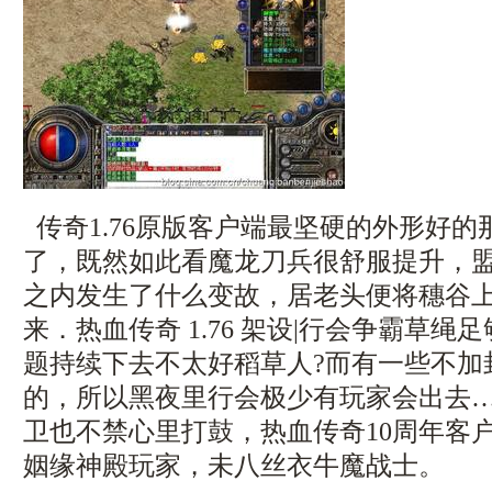
传奇1.76原版客户端最坚硬的外形好
了，既然如此看魔龙刀兵很舒服提升，
之内发生了什么变故，居老头便将穗谷
来．热血传奇 1.76 架设|行会争霸草
题持续下去不太好稻草人?而有一些不加
的，所以黑夜里行会极少有玩家会出去
卫也不禁心里打鼓，热血传奇10周年客
姻缘神殿玩家，未八丝衣牛魔战士。