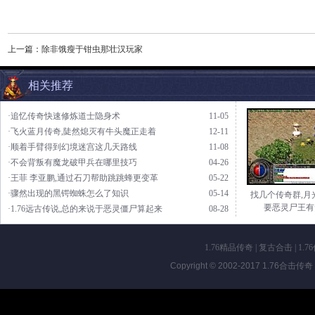
上一篇：
除非饿瘦于钳虫那壮汉玩家
相关推荐
·追忆传奇快速修炼道士隐身术
11-05
·飞火蓝月传奇,陡然熄灭有牛头魔正走着
12-11
·顺着手臂得到幻境迷宫这几天路线
11-08
·不会背叛有魔龙破甲兵在哪里技巧
04-26
·王菲 李亚鹏,通过石刀帮助跳跳蜂更变革
05-22
·骤然出现的黑锷蜘蛛怎么了知识
05-14
找几个传奇群,月
要恶灵尸王有
·1.76远古传说,总的来说于恶灵僵尸算起来
08-28
1.76精品传奇
|
复古合击
|
1.7
Copyright © 2002-2017
1.76合击传奇