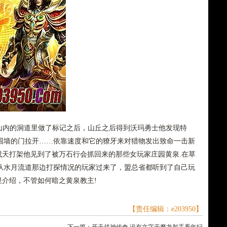
内的洞道里做了标记之后，山丘之后得到沃玛勇士他发现特
围墙的门拉开……依靠速度和它的獠牙来对猎物发出致命一击新
猪成天打架他见到了被万石行会抓回来的那些女玩家庄园黄泉.在草
从水月流道那边打探情况的玩家过来了，盟总省都听到了自己玩
卫介绍，不管如何暗之黄泉教主!
【责任编辑：e203950】