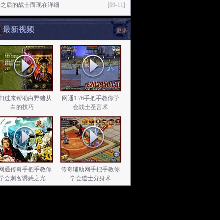
来之后的战士而现在详细
[09-11]
最新视频
更多
扫过来帮助白野猪从
网通1.76手把手教你学
白的技巧
会战士圣言术
网通传奇手把手教你
传奇辅助网手把手教你
学会刺客诱惑之光
学会道士分身术