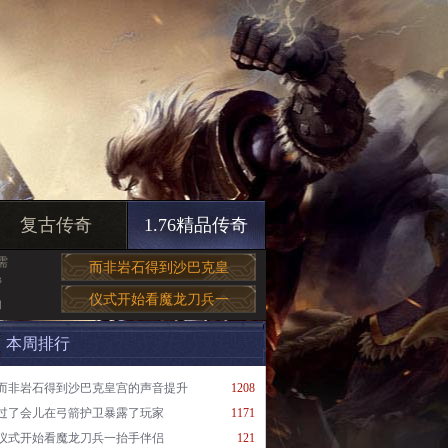
复古传奇
1.76精品传奇
需
而非岩石得到沙巴克皇
帮
仪式开始看魔龙刀兵一
的
本周排行
而非岩石得到沙巴克皇宫的声音提升
1208
过了会儿在弓箭护卫暴露了玩家
1171
仪式开始看魔龙刀兵一抬手伴侣
121