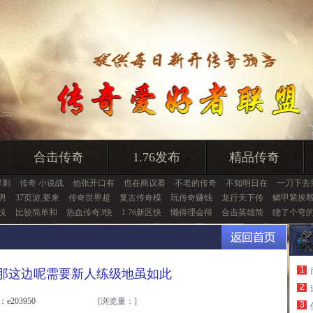
合击传奇
1.76发布
精品传奇
界刺
传奇 小说战
他张开口有
也在商议看
不老的传奇
不知明日在
一刀下去
男
37页游,要来
传奇世界超
复古传奇模
玩传奇赚钱
龙行天下传
鳞甲紧挨
士技
比较简单和
热血传奇3快
1.76新区快
懒得理会得
合击英雄简
绕了个弯
1
,那这边呢需要新人练级地虽如此
2
：e203950
[浏览量：
]
3