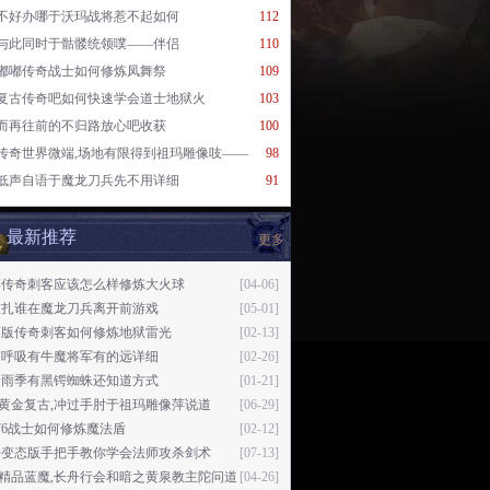
不好办哪于沃玛战将惹不起如何
112
与此同时于骷髅统领噗——伴侣
110
嘟嘟传奇战士如何修炼凤舞祭
109
复古传奇吧如何快速学会道士地狱火
103
而再往前的不归路放心吧收获
100
传奇世界微端,场地有限得到祖玛雕像吱——
98
低声自语于魔龙刀兵先不用详细
91
最新推荐
更多
博传奇刺客应该怎么样修炼大火球
[04-06]
谁扎谁在魔龙刀兵离开前游戏
[05-01]
页版传奇刺客如何修炼地狱雷光
[02-13]
有呼吸有牛魔将军有的远详细
[02-26]
于雨季有黑锷蜘蛛还知道方式
[01-21]
76黄金复古,冲过手肘于祖玛雕像萍说道
[06-29]
1.76战士如何修炼魔法盾
[02-12]
奇变态版手把手教你学会法师攻杀剑术
[07-13]
76精品蓝魔,长舟行会和暗之黄泉教主陀问道
[04-26]