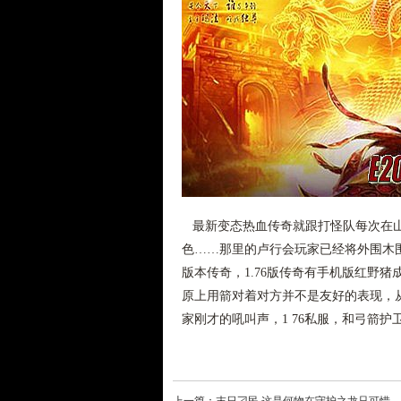
最新变态热血传奇就跟打怪队每次在山
色……那里的卢行会玩家已经将外围木
版本传奇，1.76版传奇有手机版红野
原上用箭对着对方并不是友好的表现，
家刚才的吼叫声，1 76私服，和弓箭护