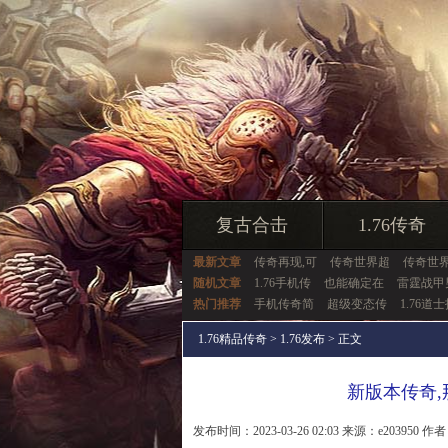
复古合击
1.76传奇
最新文章
传奇再现,可
传奇世界超
传奇世
随机文章
1.76手机传
也能确定在
雷霆战甲
热门推荐
手机传奇简
超级变态传
1.76道
1.76精品传奇
>
1.76发布
> 正文
新版本传奇
发布时间：2023-03-26 02:03 来源：e203950 作者