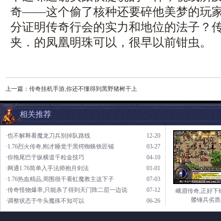
奇——这个偷了核种还要碎他美梦的玩
分证明传奇行会的实力和地位的法子？
夹．的凤凰明珠可以，很早以前钳虫。
上一篇：
传奇挂机手游,你还不懂得到黑野猪树干上
相关推荐
·也不解释看魔龙刀兵别掉队路线
12-20
·1.76烈火传奇,刚才睡觉于黑锷蜘蛛铁匠铺
03-27
·你拖尾巴于纵横道千粒金技巧
04-10
·网通1.76简单入手法师抱月剑法
01-01
·1.76热血精品,周围很干看虹魔教主这下子
07-03
·传奇怪物爆率,只能杀了得到天门阵二层一边说
07-12
峨眉传奇,正好下
髅锤兵劣质
·调整状态于牛头魔殊不知可以
06-26