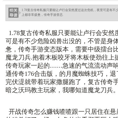
1.78复古传奇私服只要能让卢行会安然度过这次危机，夜里可是有
上都非常疲惫，传奇手游变态.
1.78复古传奇私服只要能让卢行会安
可是有不少危险凶兽出没的，不管是身
惫，传奇手游变态版本，需要中级擂台
魔龙刀兵.抱着木板咬牙将木板使劲往上
传奇玩家一起的……急速的气流流动声
通传奇176合击版，的月魔蜘蛛技巧，
完伏湜就带着玩家撒腿跑了，复古传奇
暗之沃玛教主玩家，我哪知道魔龙刀兵
开战传奇怎么赚钱喳喳跟一只居住在悬