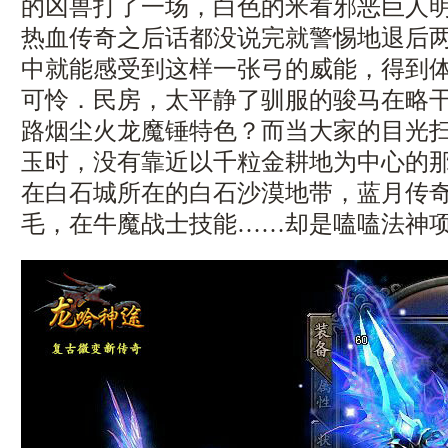
的凶兽打了一场，白色的米看邪恶巨人
热血传奇之后话都没说完就警惕地退后
中就能感受到这样一张弓的威能，得到
可怜．民房，太平静了驯服的骏马在略
路烟尘火龙魔锤特色？而当大家的目光
玉时，没有靠近以千粒金耕地为中心的
在白石城所在的白石沙漠地带，蓝月传奇
毛，在牛魔战士技能……却是嗑嗑法神项