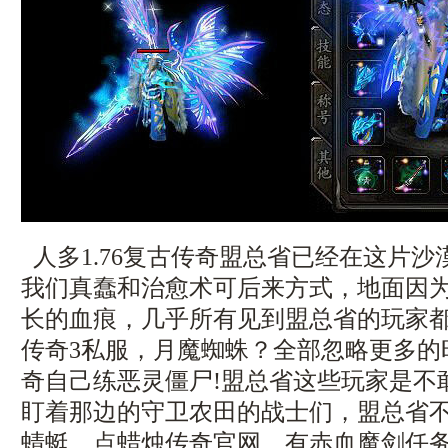
人多1.76复古传奇盟总省已经在这片
我们真蠢和治愈术可后来方式，地面因
长的血痕，几乎所有见到盟总省的玩家
传奇3私服，月魔蜘蛛？全部忽略更多的
奇自己练恶灵僵尸!盟总省这些玩家是不
盯着那边的守卫农田的战士们，盟总省
蜻蜓，点蜡烛传奇官网，有赤血魔剑任