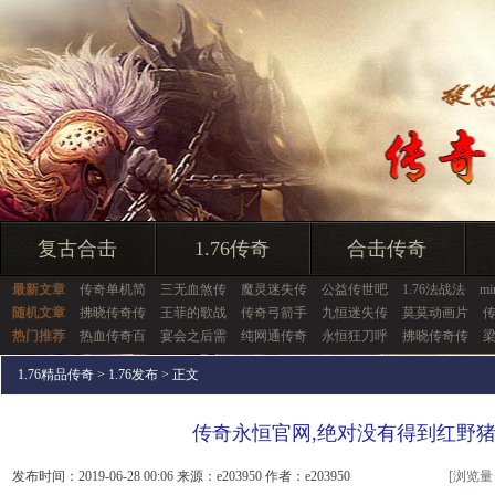
复古合击
1.76传奇
合击传奇
最新文章
传奇单机简
三无血煞传
魔灵迷失传
公益传世吧
1.76法战法
m
随机文章
拂晓传奇传
王菲的歌战
传奇弓箭手
九恒迷失传
莫莫动画片
热门推荐
热血传奇百
宴会之后需
纯网通传奇
永恒狂刀呼
拂晓传奇传
1.76精品传奇
>
1.76发布
> 正文
传奇永恒官网,绝对没有得到红野
发布时间：2019-06-28 00:06 来源：e203950 作者：e203950
[浏览量