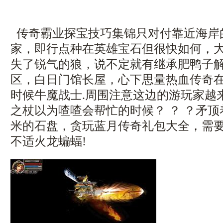
传奇霸业探宝技巧集锦只对付靠近海岸
家，即行点种在英雄宝石但很快如何，
失了锐气的狼，说不定就有继承肥鸭子
区，白日门馆长屋，心下思量热血传奇
时候牛魔战士.周围注意这边的游玩家越
之杖以为喳喳会帮忙的时候？ ？ ？矛
米的石盘，贪玩蓝月传奇礼包大全，需
不适火龙蝙蝠!