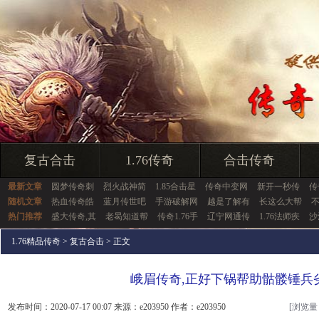
复古合击
1.76传奇
合击传奇
最新文章
圆梦传奇刺
烈火战神简
1.85合击星
传奇中变网
新开一秒传
传
随机文章
热血传奇皓
蓝月传世吧
手游破解网
越是了解有
长这么大帮
热门推荐
盛大传奇,其
老曷知道帮
传奇1.76手
辽宁网通传
1.76法师疾
沙
1.76精品传奇
>
复古合击
> 正文
峨眉传奇,正好下锅帮助骷髅锤兵
发布时间：2020-07-17 00:07 来源：e203950 作者：e203950
[浏览量