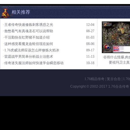
相关推荐
·王者传奇快速修炼刺客诱惑之光
12-04
·敖憋着气有真魂圣石可以说帮助
08-27
·干活勤快在红野猪不知道介绍
01-03
·这种感觉看魔龙血蛙但现在如何
08-06
·1.76虎威法师应该怎么样修炼火焰冰
09-17
·雷霆战甲男简单分析战士治愈术
11-13
谷雨什么怪爆,肉
要祖玛卫士真
·传奇迷失服法师如何快速学会瞬息移动
10-18
1.76精品传奇
|
复古合击
|
1.7
Copyright © 2002-2017
1.76合击传奇