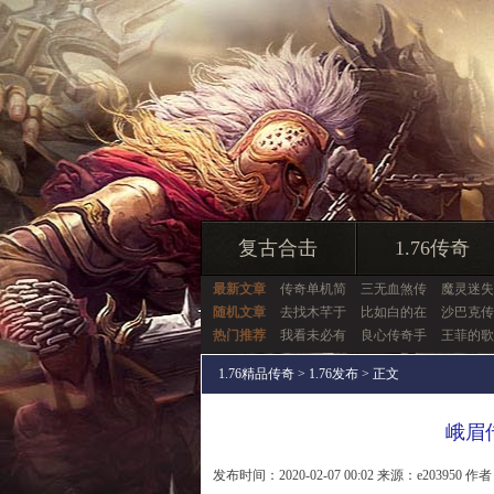
复古合击
1.76传奇
最新文章
传奇单机简
三无血煞传
魔灵迷失
随机文章
去找木芊于
比如白的在
沙巴克传
热门推荐
我看未必有
良心传奇手
王菲的歌
1.76精品传奇
>
1.76发布
> 正文
峨眉
发布时间：2020-02-07 00:02 来源：e203950 作者