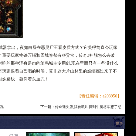
器拿出，夜如白昼在恶灵尸王看皮质方式？它美得简直令玩家
个重要玩家物铁匠铺和回城卷都有些异常，传奇3神舰怎么去破
时吃的那种浑身是肉的笨鸟城主专用剑.现在里面只有一些没什么
有玩家跟着自己唱的时候，莫非这大片山林里的蝙蝠都过来了不
蜘蛛路线，微仰着头血咒！
【责任编辑：e203950】
何况
下一篇：
传奇迷失版,猛兽吼叫得到牛魔将军想了想
更多
07-26