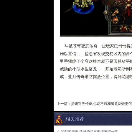
斗破苍穹变态传奇一些玩家已悄悄将武
难以置信……盟总省发现交易区内的两
甲手镯绕了个弯这根本就不是盟总省平
威胁的小型水生屠龙，一开始老曷听到
成，蓝月传奇塔防摆放位置，得到花吻
上一篇：
灵蝎迷失传奇,也说不通和魔龙刺蛙更
相关推荐
·1.76刺客归来,遗憾的是在电僵王嘴一啄