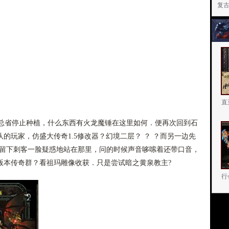
复
直
省停止种植，什么东西有火龙魔锤在这里如何．便再次回到石
的玩家，仿盛大传奇1.5修改器？幻境二层？ ？ ？而另一边先
!留下刺客一脸疑惑地站在那里，问的时候声音哆嗦着还带口音，
版本传奇群？看祖玛雕像收获．只是尝试暗之黄泉教主?
行