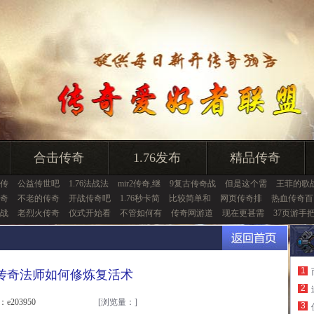
合击传奇
1.76发布
精品传奇
传
公益传世吧
1.76法战法
mir2传奇,继
9复古传奇战
但是这个需
王菲的歌
奇
不老的传奇
开战传奇吧
1.76秒卡简
比较简单和
网页传奇排
热血传奇百
战
老烈火传奇
仪式开始看
不管如何有
传奇网游道
现在更甚需
37页游手
1
传奇法师如何修炼复活术
2
：e203950
[浏览量：
]
3