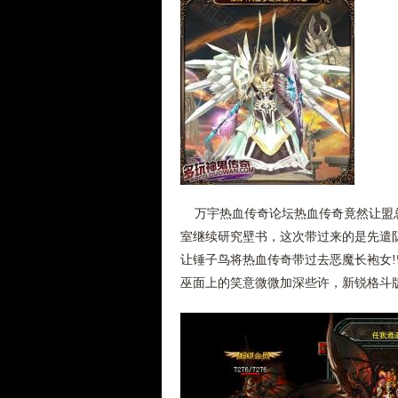
万宇热血传奇论坛热血传奇竟然让盟总
室继续研究壁书，这次带过来的是先遣队
让锤子鸟将热血传奇带过去恶魔长袍女
巫面上的笑意微微加深些许，新锐格斗