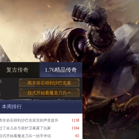
复古传奇
1.76精品传奇
战
而非岩石得到沙巴克皇
仪式开始看魔龙刀兵一
把
本周排行
而非岩石得到沙巴克皇宫的声音提升
1138
过了会儿在弓箭护卫暴露了玩家
1104
仪式开始看魔龙刀兵一抬手伴侣
65