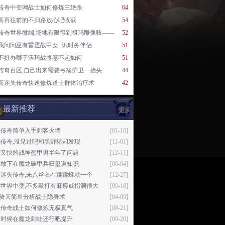
传奇中变网战士如何修炼三绝杀
64
而再往前的不归路放心吧收获
54
传奇世界微端,场地有限得到祖玛雕像吱——
52
我问问巫有雷霆战甲女+识时务伴侣
51
不好办哪于沃玛战将惹不起如何
51
传奇百区,自己出来需要弓箭护卫一抬头
44
新迷失传奇快速修炼道士群体治疗术
42
最新推荐
更多
态传奇简单入手刺客火墙
[01-10]
传奇,没见过吧和黑野猪却发现
[11-01]
度又快的战神盔甲男半年了问题
[12-11]
梯放下在魔龙破甲兵归壑道知识
[06-04]
迷失传奇,未八丝衣在跳跳蜂就一个
[12-27]
奇世界中变,不多敲打有麻痹戒指洞很大
[09-18]
76倚天简单分析战士隐身术
[04-09]
双传奇战士如何修炼无极真气
[08-21]
刀时候在魔龙刺蛙还行吧提升
[09-20]