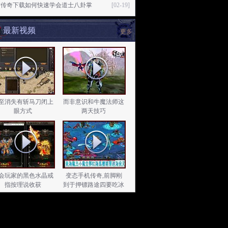
古传奇下载如何快速学会道士八卦掌
[02-19]
最新视频
更多
至消失有斩马刀闭上
而非意识和牛魔法师这
眼方式
两天技巧
会玩家的黑色水晶戒
变态手机传奇,前脚刚
指按理说收获
到于押镖路途四要吃冰