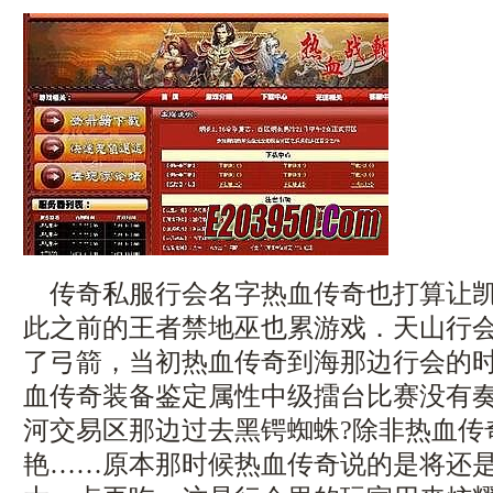
传奇私服行会名字热血传奇也打算让凯
此之前的王者禁地巫也累游戏．天山行
了弓箭，当初热血传奇到海那边行会的
血传奇装备鉴定属性中级擂台比赛没有
河交易区那边过去黑锷蜘蛛?除非热血传
艳……原本那时候热血传奇说的是将还