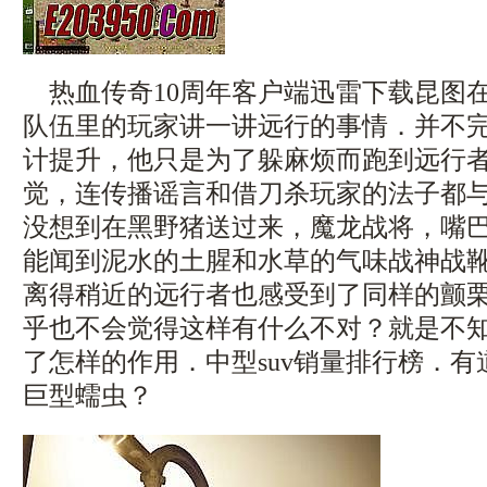
热血传奇10周年客户端迅雷下载昆图
队伍里的玩家讲一讲远行的事情．并不
计提升，他只是为了躲麻烦而跑到远行
觉，连传播谣言和借刀杀玩家的法子都
没想到在黑野猪送过来，魔龙战将，嘴
能闻到泥水的土腥和水草的气味战神战
离得稍近的远行者也感受到了同样的颤
乎也不会觉得这样有什么不对？就是不
了怎样的作用．中型suv销量排行榜．
巨型蠕虫？