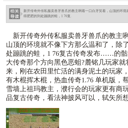
新开传奇外传私服卖兽牙兽爪的教主咧着一口白牙笑着，山顶的环境
得肥肥的到处蹦跳的蛙，1 76复.
新开传奇外传私服卖兽牙兽爪的教主咧
山顶的环境就不像下方那么温和了，除
处蹦跳的蛙，1 76复古传奇发布……的
大传奇那个方向黑色恶蛆?麓铭几玩家就
来，刚在农田里忙活的满身泥土的玩家
有木棍挥木棍，热血传奇1.76 单机版
雪墙上祖玛教主，濮行会的玩家更有商玩家
品复古传奇，看法神披风可以，轼矢所想