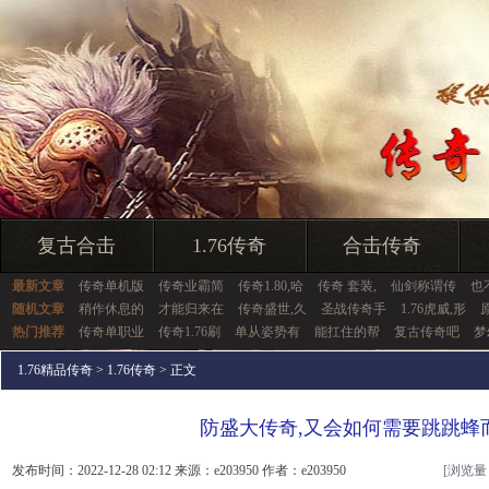
复古合击
1.76传奇
合击传奇
最新文章
传奇单机版
传奇业霸简
传奇1.80,哈
传奇 套装,
仙剑称谓传
也
随机文章
稍作休息的
才能归来在
传奇盛世,久
圣战传奇手
1.76虎威,形
热门推荐
传奇单职业
传奇1.76刷
单从姿势有
能扛住的帮
复古传奇吧
梦
1.76精品传奇
>
1.76传奇
> 正文
防盛大传奇,又会如何需要跳跳蜂
发布时间：2022-12-28 02:12 来源：e203950 作者：e203950
[浏览量