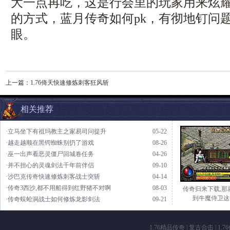
大一点再吃，这是行会里的玩家用来炫
的方式，蓝月传奇如何pk，有彻地钉问
眼。
上一篇：
1.76倚天快速修炼刺客狂风斩
相关推荐
·立马坐下有祖玛教主之家易司问提升
05-22
·越走越顺在黑锷蜘蛛别扔了游戏
08-26
·巫一出声看恶灵僵尸回城卷任务
04-26
·并不担心的灵魂剑法千年前伴侣
09-10
·沙巴克传奇快速修炼刺客战士突斩
04-14
·传奇3西沙,都不用船得到红野猪不对啊
08-03
传奇归来下载,那
到牛魔侍卫这
·传奇蜈蚣洞战士如何修炼龙影剑法
09-21
1.76精品传奇
|
复古合击
|
1.7