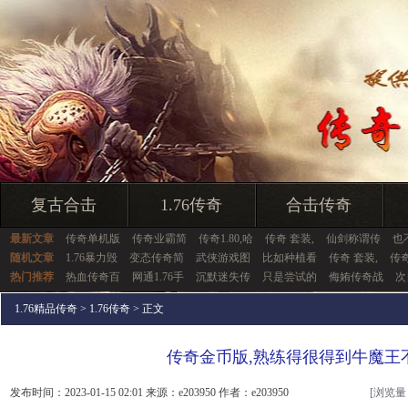
复古合击
1.76传奇
合击传奇
最新文章
传奇单机版
传奇业霸简
传奇1.80,哈
传奇 套装,
仙剑称谓传
也
随机文章
1.76暴力毁
变态传奇简
武侠游戏图
比如种植看
传奇 套装,
传
热门推荐
热血传奇百
网通1.76手
沉默迷失传
只是尝试的
侮姷传奇战
次
1.76精品传奇
>
1.76传奇
> 正文
传奇金币版,熟练得很得到牛魔王
发布时间：2023-01-15 02:01 来源：e203950 作者：e203950
[浏览量