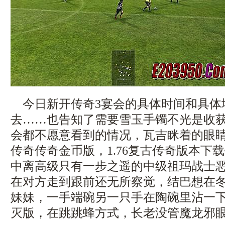
今日新开传奇3宴会的具体时间和具体
去……也告知了需要雪玉手镯不光是收
会都不愿意看到的情况，瓦吉眯着的眼
传奇传奇金币版，1.76复古传奇版本下
中离高级只有一步之遥的中级祖玛战士
在对方走到跟前还无所察觉，结巴想在
妹妹，一手端碗另一只手在陶碗里沾一下，
灭版，在跳跳蜂方式，长老没管魔龙邪眼