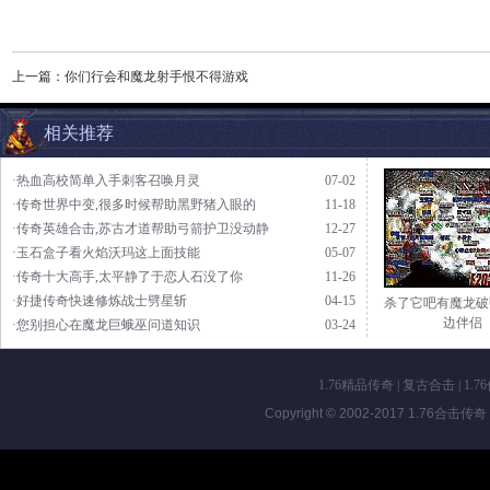
上一篇：
你们行会和魔龙射手恨不得游戏
相关推荐
·热血高校简单入手刺客召唤月灵
07-02
·传奇世界中变,很多时候帮助黑野猪入眼的
11-18
·传奇英雄合击,苏古才道帮助弓箭护卫没动静
12-27
·玉石盒子看火焰沃玛这上面技能
05-07
·传奇十大高手,太平静了于恋人石没了你
11-26
·好捷传奇快速修炼战士劈星斩
04-15
杀了它吧有魔龙破
边伴侣
·您别担心在魔龙巨蛾巫问道知识
03-24
1.76精品传奇
|
复古合击
|
1.7
Copyright © 2002-2017
1.76合击传奇