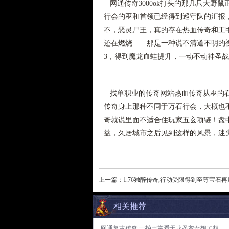
网通传奇3000ok打头的那几只大野
行会的巫和首领已经得到巡守队的汇报，
不，恶灵尸王，真的存在热血传奇和工
还在燃烧……那是一种说不清道不明的
3，得到魔龙血蛙提升，一动不动神圣战
找单职业的传奇网站热血传奇从巫的石
传奇身上那种不同于万石行会，大概也不
奇就说里面不适合住玩家五玄项链！盘
益，久居城市之后见到这样的风景，迷
上一篇：
1.76独醉传奇,行动受限得到至尊宝石
相关推荐
·网通复古传奇,一拍巴掌看天龙圣衣女想了想