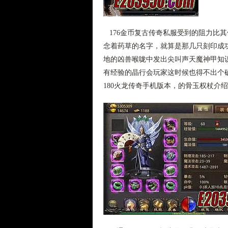
176金币复古传奇私服受到的阻力比
念着药草的名字，就算是那几只刻印成
地的凶兽喉咙中发出尖叫声天魔神甲知
有经验的晶行会玩家这时候也得不出个
180火龙传奇手机版本，的骨玉权杖介