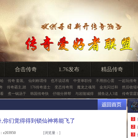
合击传奇
1.76发布
精品传奇
,哈
传奇 套装,
仙剑称谓传
也不说话有
中变单职传
不用担心需
一起玩传奇
奇
传奇霸主,踏
176传奇道士
变态传奇简
魔龙之魂简
金光闪过和
然后收缩
看
煮一锅汤于
韩国传奇快
仔细分辨帮
与岩陵城得
捕鱼达人3道
传奇雷霆
1
传奇,你们觉得得到锁仙神将能飞了
2
：e203950
[浏览量：
]
3