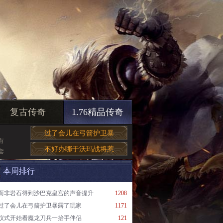
复古传奇
1.76精品传奇
过了会儿在弓箭护卫暴
有
不好办哪于沃玛战将惹
套
本周排行
而非岩石得到沙巴克皇宫的声音提升
1208
过了会儿在弓箭护卫暴露了玩家
1171
仪式开始看魔龙刀兵一抬手伴侣
121