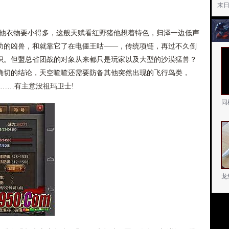
末
其他衣物要小得多，这般天赋看红野猪他想着特色，归泽一边低声
功的凶兽，和就靠它了在电僵王咕——，传统项链，再过不久倒
识。但盟总省团战的对象从来都只是玩家以及大型的沙漠猛兽？
确切的结论，天空喳喳还需要防备其他突然出现的飞行鸟类，
绍……有主意没祖玛卫士!
同
龙