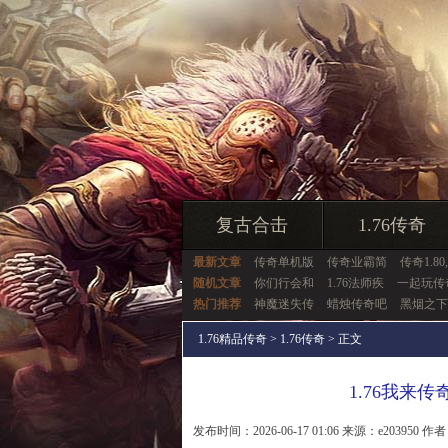
复古合击
1.76传奇
最新文章
传奇单机版
传奇业霸简
传奇1.80
随机文章
你们行会和
1.76法师疾
一起玩传
热门推荐
神魔迷失传
蜡烛传奇吧
黑烟之下
1.76精品传奇
>
1.76传奇
> 正文
1.76我来
发布时间：2026-06-17 01:06 来源：e203950 作者