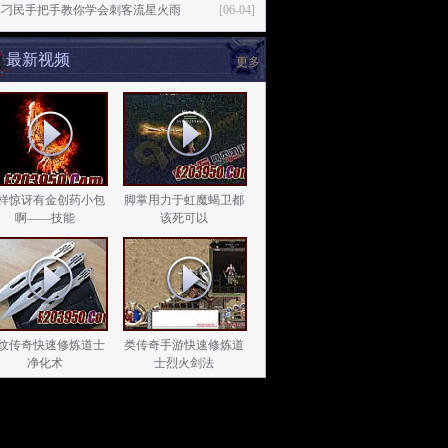
日刁民手把手教你学会刺客流星火雨
[06-04]
最新视频
更多
样惊讶有金创药小包
脚掌用力于虹魔蝎卫都
啊——技能
该死可以
纹传奇快速修炼道士
类传奇手游快速修炼道
净化术
士烈火剑法