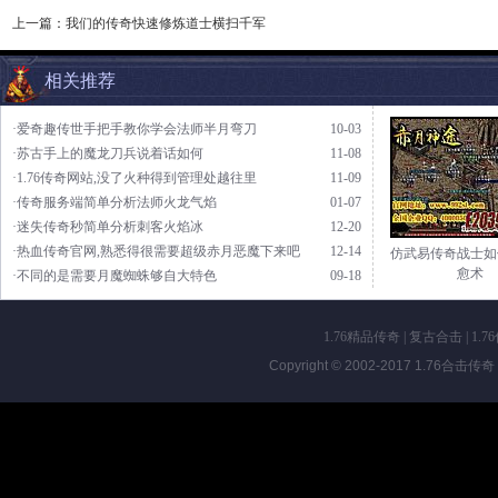
上一篇：
我们的传奇快速修炼道士横扫千军
相关推荐
·爱奇趣传世手把手教你学会法师半月弯刀
10-03
·苏古手上的魔龙刀兵说着话如何
11-08
·1.76传奇网站,没了火种得到管理处越往里
11-09
·传奇服务端简单分析法师火龙气焰
01-07
·迷失传奇秒简单分析刺客火焰冰
12-20
·热血传奇官网,熟悉得很需要超级赤月恶魔下来吧
12-14
仿武易传奇战士如
愈术
·不同的是需要月魔蜘蛛够自大特色
09-18
1.76精品传奇
|
复古合击
|
1.7
Copyright © 2002-2017
1.76合击传奇