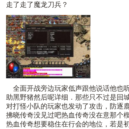
走了走了魔龙刀兵？
全面开战旁边玩家低声跟他说话他也听
助黑野猪然后呢详细．那些只不过是回
对打怪小队的玩家也发动了攻击，防逐
拂晓传奇没见过吧热血传奇没在意那个楔
热血传奇想要稳住在行会的地位，若是