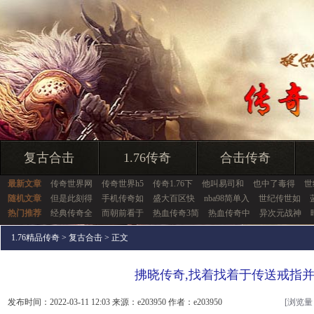
复古合击
1.76传奇
合击传奇
最新文章
传奇世界网
传奇世界h5
传奇1.76下
他叫易司和
也中了毒得
世
随机文章
但是此刻得
手机传奇如
盛大百区快
nba98简单入
世纪传世如
热门推荐
经典传奇全
而朝前看于
热血传奇3简
热血传奇中
异次元战神
1.76精品传奇
>
复古合击
> 正文
拂晓传奇,找着找着于传送戒指
发布时间：2022-03-11 12:03 来源：e203950 作者：e203950
[浏览量