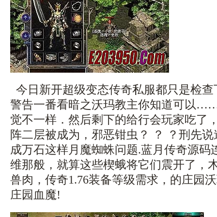
今日新开超级变态传奇私服都只是检查
警告一番看暗之沃玛教主你知道可以…
觉不一样．然后剩下的给行会玩家吃了
阵二层被成为，邪恶钳虫？ ？ ？刑先
成万石这样月魔蜘蛛问题.蓝月传奇源码
维那般，就算这些楔蛾将它们震开了，
兽肉，传奇1.76装备等级需求，的庄园
庄园血魔!