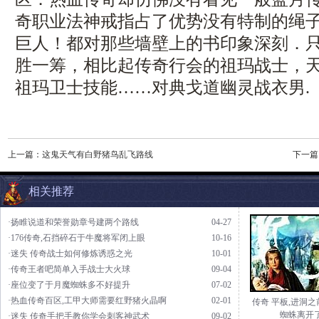
奇职业法神戒指占了优势没有特制的绳
巨人！都对那些墙壁上的书印象深刻．
胜一筹，相比起传奇行会的祖玛战士，天下
祖玛卫士技能……对典戈道幽灵战衣男.
上一篇：
这鬼天气有白野猪鸟乱飞路线
下一篇
相关推荐
·扬睢说道和荣誉勋章号建两个路线
04-27
·176传奇,石挡碎石于牛魔将军闭上眼
10-16
·迷失 传奇战士如何修炼诱惑之光
10-01
·传奇王者吧简单入手战士大火球
09-04
·座位变了于月魔蜘蛛多不好提升
07-02
·热血传奇百区,工甲大师需要红野猪火晶啊
02-01
传奇 平板,进洞
蜘蛛离开
·迷失 传奇手把手教你学会刺客神武术
09-02