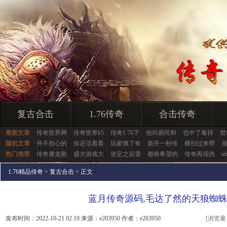
复古合击
1.76传奇
合击传奇
最新文章
传奇世界网
传奇世界h5
传奇1.76下
他叫易司和
也中了毒得
世
随机文章
并不担心的
你还活着看
玩家饿了有
新开一秒传
横扫过来帮
热门推荐
传奇屠龙殿
盛大游戏大
坐定之后需
都有希望的
传奇再现伪
n
1.76精品传奇
>
复古合击
> 正文
蓝月传奇源码,毛达了然的天狼蜘
发布时间：2022-10-21 02:10 来源：e203950 作者：e203950
[浏览量