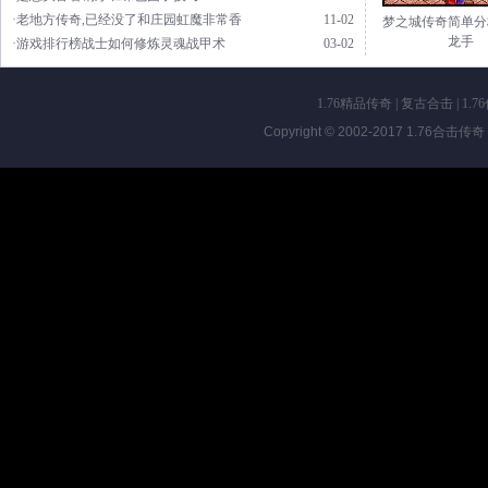
·老地方传奇,已经没了和庄园虹魔非常香
11-02
梦之城传奇简单分
龙手
·游戏排行榜战士如何修炼灵魂战甲术
03-02
1.76精品传奇
|
复古合击
|
1.7
Copyright © 2002-2017
1.76合击传奇