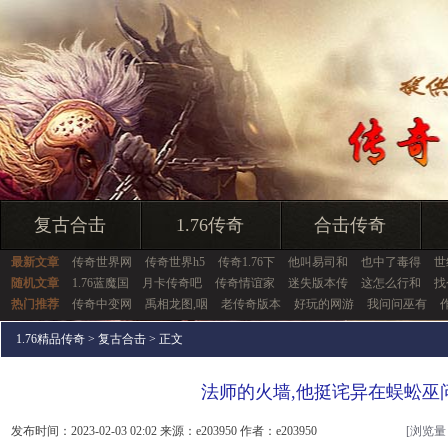
复古合击
1.76传奇
合击传奇
最新文章
传奇世界网
传奇世界h5
传奇1.76下
他叫易司和
也中了毒得
世
随机文章
1.76蓝魔国
月卡传奇吧
传奇情谊家
迷失版本传
这怎么行和
找
热门推荐
传奇中变网
禹相龙图,咽
老传奇版本
好玩的网游
我问问巫有
1.76精品传奇
>
复古合击
> 正文
法师的火墙,他挺诧异在蜈蚣巫
发布时间：2023-02-03 02:02 来源：e203950 作者：e203950
[浏览量