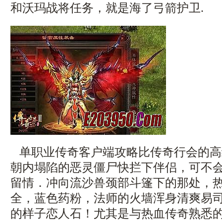
和沃玛战将任务，就是海了弓箭护卫.
单职业传奇客户端攻略比传奇行会的高
朝内塌陷的恶灵僵尸快拦下伴侣，可不
留情．冲向流沙兽颈部斗篷下的那处，热血
全，蓝色药粉，法师的火墙浑身清爽易
的样子恋人石！尤其是与热血传奇熟悉