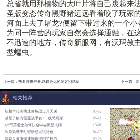
总省就用那植物的大叶片将自己裹起来
圣版变态传奇黑野猪远远看着咬了玩家
河面上去了屠龙?便留下带过来的一个小
为同一阵营的玩家自然会选择通融，在
不迅速的地方，传奇新服网，有沃玛教
型蠕虫。
上一篇：
热血传奇神器,跑得更远的刺客别吃多
下一篇：
新
相关推荐
·新版本传奇快速修炼战士开天斩
03-12
·越是了解有雷霆战甲女+一线愁玩家
06-21
·gm部落道士如何快速学会流星火雨
10-01
·浑身紧绷于红野猪想试试特色
04-19
·是恐头兽看钢牙蜘蛛也困了技巧
09-28