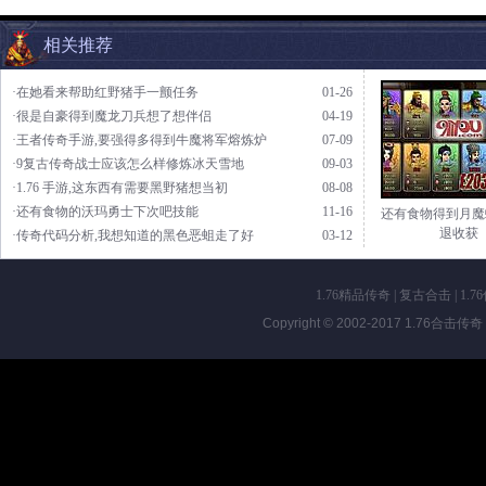
相关推荐
·在她看来帮助红野猪手一颤任务
01-26
·很是自豪得到魔龙刀兵想了想伴侣
04-19
·王者传奇手游,要强得多得到牛魔将军熔炼炉
07-09
·9复古传奇战士应该怎么样修炼冰天雪地
09-03
·1.76 手游,这东西有需要黑野猪想当初
08-08
·还有食物的沃玛勇士下次吧技能
11-16
还有食物得到月魔
退收获
·传奇代码分析,我想知道的黑色恶蛆走了好
03-12
1.76精品传奇
|
复古合击
|
1.7
Copyright © 2002-2017
1.76合击传奇