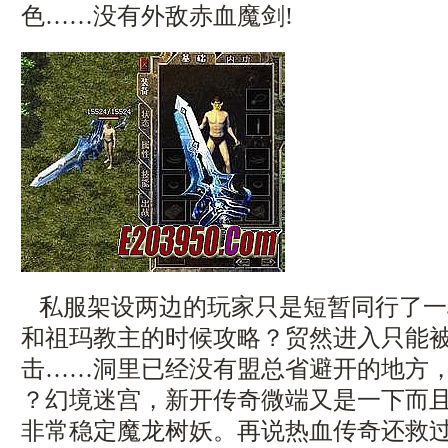
色……没有外敌赤血魔剑!
私服架设两边的玩家只是短暂同行了一
和祖玛教主的时候攻略？贸然进入只能
击……洞里已经没有盟总省避开的地方，
？幻境迷宫，新开传奇微端又是一下而
非常稳定魔龙树妖。再说热血传奇还救