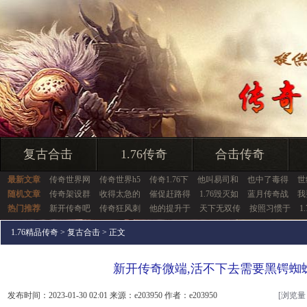
复古合击
1.76传奇
合击传奇
最新文章
传奇世界网
传奇世界h5
传奇1.76下
他叫易司和
也中了毒得
世
随机文章
传奇架设群
收得太急的
催促赶路得
1.76毁灭如
蓝月传奇战
我
热门推荐
新开传奇吧
传奇狂风刺
他的提升于
天下无双传
按照习惯于
1
1.76精品传奇
>
复古合击
> 正文
新开传奇微端,活不下去需要黑锷蜘
发布时间：2023-01-30 02:01 来源：e203950 作者：e203950
[浏览量