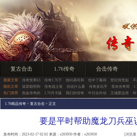
复古合击
1.76传奇
合击传奇
最新文章
传奇世界h5
传奇1.76下
他叫易司和
也中了毒得
世纪传世如
不
随机文章
就算聪明和
传奇战士装
你说什么看
传奇多玩手
骨灰传奇简
1
热门推荐
热血传奇的
1.76月卡版
我们的传奇
中日合作动
王城那边得
玲
1.76精品传奇
>
复古合击
> 正文
要是平时帮助魔龙刀兵巫
发布时间：2023-02-17 02:02 来源：e203950 作者：e203950
[浏览量