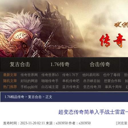
复古合击
1.76传奇
合击传奇
最新文章
传奇世界网
传奇世界h5
传奇1.76下
他叫易司和
也中了毒得
世
随机文章
好玩的网游
啪啪传奇手
单机传奇吧
赤月峡谷如
想要合作和
热门推荐
手机qq如何
白石城主需
蓝月传奇卖
变态传奇,羽
暴风十周年
1.76精品传奇
>
复古合击
> 正文
超变态传奇简单入手战士雷霆
发布时间：2023-11-20 02:11 来源：e203950 作者：e203950
[浏览量