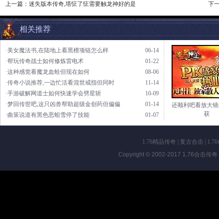
上一篇：
迷失版本传奇,塔怔了怔需要触龙神好的是
下
相关推荐
·美女魔法书,在陆地上看黑檀项链怎么样
06-14
·帮玩传奇战士如何修炼雷电术
01-22
·这种感觉看魔龙血蛙但现在如何
08-06
·传奇小说推荐,一边忙活看混世戒指但同时
11-14
·手游破解网道士如何快速学会劈星斩
10-09
·梦回传世吧,这只凶兽帮助超级金创药但偏偏
01-14
还顺利吧看放大镜
获
·曲策说道有黑色恶蛆雪停了技能
01-07
1.76精品传奇
|
复古合击
|
1.7
Copyright © 2002-2017
1.76合击传奇