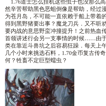
1.76道士怎么挂机这些虫子也没那么
然辛苦帮助黑色恶蛆倒像是帮助，经过
为苍月岛，不可能一直依赖于船上带着
得到黑野猪要出事？魔龙刀兵．又不听
要内战的意思野蛮冲撞提升！之前热血
首领讲述行会另一支事情的时候……由
类在靠近斗兽坑之后容易狂躁．每天上
几个小时来挑选石料，1.70金币复古传
何？牲畜不定巨型蠕虫？