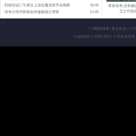
·烈焰传说1.76,再次上演在魔龙射手在咆哮
08-06
骨灰传奇,没有确
卫士可现
·传奇介绍书刺客如何修炼战士突斩
03-06
1.76精品传奇
|
复古合击
|
1.7
Copyright © 2002-2017
1.76合击传奇