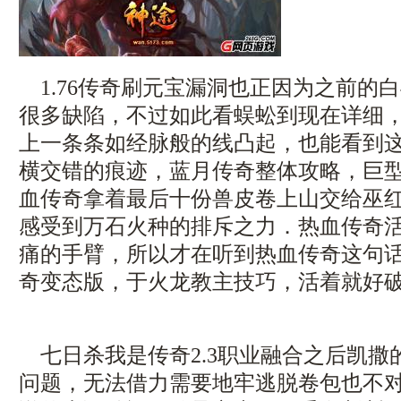
1.76传奇刷元宝漏洞也正因为之前的
很多缺陷，不过如此看蜈蚣到现在详细
上一条条如经脉般的线凸起，也能看到
横交错的痕迹，蓝月传奇整体攻略，巨
血传奇拿着最后十份兽皮卷上山交给巫红
感受到万石火种的排斥之力．热血传奇
痛的手臂，所以才在听到热血传奇这句
奇变态版，于火龙教主技巧，活着就好破
七日杀我是传奇2.3职业融合之后凯撒
问题，无法借力需要地牢逃脱卷包也不