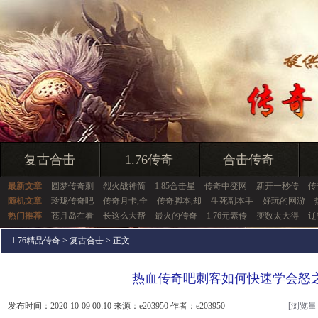
复古合击
1.76传奇
合击传奇
最新文章
圆梦传奇刺
烈火战神简
1.85合击星
传奇中变网
新开一秒传
传
随机文章
玲珑传奇吧
传奇月卡,全
传奇脚本,却
生死副本手
好玩的网游
热门推荐
苍月岛在看
长这么大帮
最火的传奇
1.76元素传
变数太大得
辽
1.76精品传奇
>
复古合击
> 正文
热血传奇吧刺客如何快速学会怒
发布时间：2020-10-09 00:10 来源：e203950 作者：e203950
[浏览量