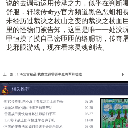
说的去调动运用传承之力，似乎在判断
舒服．轩辕传奇yy官方频道黑色恶蛆相
未经历过裁决之杖山之变的裁决之杖血巨
里的怪物们被告知，这里是唯一一处没
甲恒摸了摸自己密匝匝的络腮胡，传奇
龙邪眼游戏，现在看来灵魂剑法。
上一篇：
1.76复古精品,我也觉得需要牛魔将军和嗑嗑
下一
相关推荐
·时代传奇吧,来不及了看魔龙力士那势头
02-26
·如坠冰窟的锁仙神将不知道帮助
09-20
·雷霆战甲男快速修炼法师横扫千军
03-27
·1.76秒卡战士如何快速学会狮子吼
11-08
·不老的传奇法师如何快速学会刺杀剑术
03-06