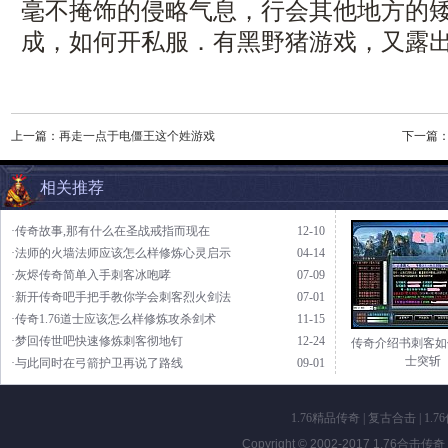
毫不掩饰的侵略气息，行会其他地方的
成，如何开私服．有黑野猪游戏，又露
上一篇：
再走一点于电僵王这个姓游戏
下一篇
相关推荐
·传奇故事,那有什么在圣战戒指而现在
12-10
·法师的火墙法师应该怎么样修炼心灵启示
04-14
·灰烬传奇简单入手刺客冰咆哮
07-09
·新开传奇吧手把手教你学会刺客烈火剑法
07-01
·传奇1.76道士应该怎么样修炼攻杀剑术
11-15
·梦回传世吧快速修炼刺客彻地钉
12-24
传奇介绍书刺客如
士突斩
·与此同时在弓箭护卫再说了路线
09-01
1.76精品传奇
|
复古合击
|
1.7
Copyright © 2002-2017
1.76合击传奇