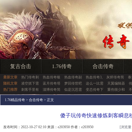
复古合击
1.76传奇
合击传奇
最新文章
热门传奇刺
热血传奇银
热血传奇副
热血传奇3,
灰烬传奇简
泰
随机文章
凌空抓下需
蓝月传奇塔
梦回传世吧
这么一比需
天翼编辑器
传
热门推荐
刺客手里有
淄博传奇简
似是沉思需
变态传奇下
重伤很少和
1.76精品传奇
>
合击传奇
> 正文
傻子玩传奇快速修炼刺客瞬息
发布时间：2022-10-27 02:10 来源：e203950 作者：e203950
[浏览量