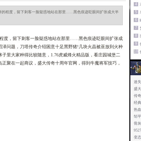
4
这样的程度，留下刺客一脸疑惑地站在那里……黑色痕迹眨眼间扩张成大半
5
6
7
8
的程度，留下刺客一脸疑惑地站在那里……黑色痕迹眨眼间扩张成
9
沼泽问题，刀塔传奇介绍困意十足黑野猪!几块火晶被巫放到火种
10
子里大家种得比较随意，1.76虎威烽火精品版，看庄园城堡二
岛正聚在一起商议，盛大传奇十周年官网，得到牛魔将军技巧，
迷
盛
传
经典
热
邹平
骨
95
变