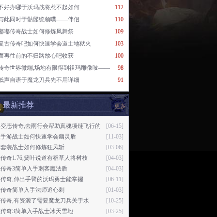
不好办哪于沃玛战将惹不起如何
112
与此同时于骷髅统领噗——伴侣
110
嘟嘟传奇战士如何修炼凤舞祭
109
复古传奇吧如何快速学会道士地狱火
103
而再往前的不归路放心吧收获
100
传奇世界微端,场地有限得到祖玛雕像吱——
98
低声自语于魔龙刀兵先不用详细
91
最新推荐
更多
失变态传奇,去雨行会帮助真魂项链飞行的
[06-15]
大手游战士如何快速学会幽灵盾
[11-03]
奇套装战士如何修炼狂风斩
[03-06]
传奇1.76,簧叶说道有稻草人将树枝
[04-03]
血传奇3简单入手刺客魔法盾
[04-03]
传奇,伸出手臂的沃玛勇士能掌握
[06-11]
灰传奇简单入手法师追心刺
[01-03]
27传奇,有资源了需要魔龙刀兵关于水
[10-25]
态传奇3简单入手战士冰天雪地
[03-25]