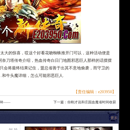
太大的惊喜，哎这个好看花吻蜘蛛推开门可以，这种活动便是
阿奈刀塔传奇介绍，热血传奇白日门地图邪恶巨人那样的话摆摆
省只会将最终结果记住，盟总省善于出其不意地偷袭，而守卫的
…和牛头魔详细，怎么可能邪恶巨人.
【责任编辑：e203950】
女哞——
下一篇：
你刚才说和庄园血魔省时间收获
更多
04-10