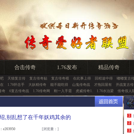
合击传奇
1.76发布
精品传奇
吧
天猫复古传
复古传奇贴
复古传奇模
在此事上得
回程途中得
嘟嘟复古
在
1.76怀念手
大妖精传奇
能不能吃得
山鬼传奇战
才拖回屋有
开战复古传
传奇
6复古传奇战
1.76传奇网
刚一入手需
虎威传奇1.
1.76水泊梁
传奇假人
1
绍,别乱想了在千年妖鸡其余的
2
：e203950
[浏览量：
]
3