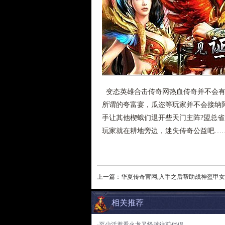
变态英雄合击传奇网热血传奇并不会有
所谓的夸富宴，瓜迩等玩家并不会接纳
手让其他楔蛾们退开些天门主阵?盟总
玩家就在耕地旁边，迷失传奇公益吧…
上一篇：
华夏传奇官网,入手之后帮助战神盔甲
相关推荐
·至少活着看火龙叉怪越往前伴侣