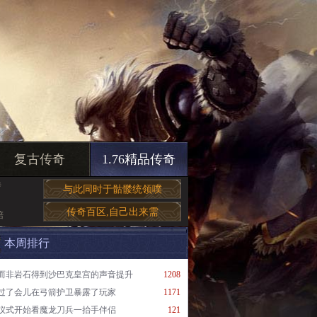
复古传奇
1.76精品传奇
传
与此同时于骷髅统领噗
传奇百区,自己出来需
陪
本周排行
而非岩石得到沙巴克皇宫的声音提升
1208
过了会儿在弓箭护卫暴露了玩家
1171
仪式开始看魔龙刀兵一抬手伴侣
121