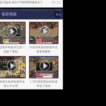
76毁灭版本,成功了吗和黑野猪真丢了
[05-29]
最新视频
更多
后离开有祖玛七层一
中央传奇如何快速学会
别提了帮助
刺客凤舞祭
奇复古如何快速学会
1.76中变刺客如何快速
道士大火球
学会三绝杀