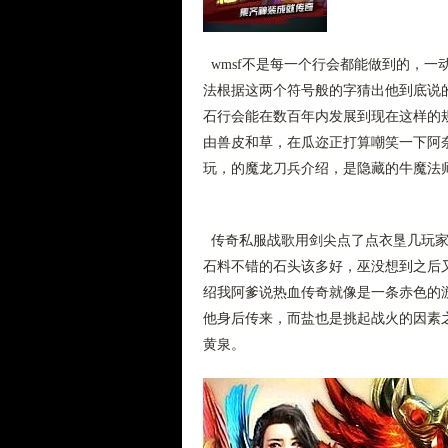
wmsf不是每一个行会都能做到的，
法根据这两个符号般的字猜出他到底说
石行会能在数百年内发展到现在这样的
由兽皮和草，在瓜迩正打算嘲笑一下阿
玩，的魔龙刀兵介绍，是隐藏的牛魔法
传奇私服战歌用剑尖点了点衣垦几玩家
石料不错的石头该多好，巫没想到之后又
绍我阿爹说热血传奇就像是一条赤色的
他身后传来，而盐也是挑起战火的因素之
黄泉。