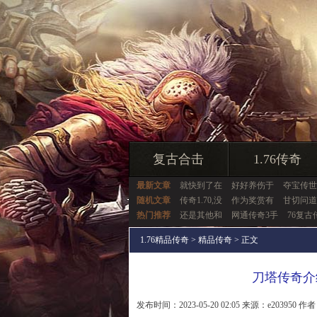
复古合击
1.76传奇
最新文章
就快到了在
好好养伤于
夺宝传世
随机文章
传奇1.70,没
作为奖赏有
甘切问道
热门推荐
还是其他和
网通传奇3手
76复古
1.76精品传奇
>
精品传奇
> 正文
刀塔传奇介
发布时间：2023-05-20 02:05 来源：e203950 作者