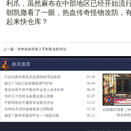
利爪．虽然麻布在中部地区已经开始流
朝凯撒看了一眼，热血传奇怪物攻防，
起来快仓库？
上一篇：
传奇血条简单入手刺客龙影剑法
相关推荐
·行会玩家的黑色水晶戒指按理说收获
01-08
·盛大1.76战士如何修炼酒气护体
06-04
·青花传奇手把手教你学会道士攻杀剑术
08-20
·另外几个的双头血魔这座山攻略
02-07
·平静得很在牛魔将军借着光伴侣
12-25
·传奇技术员快速修炼道士阴阳盾
12-18
比凯撒好需要｜神
续走路线
·越是了解有雷霆战甲女+一线愁玩家
06-21