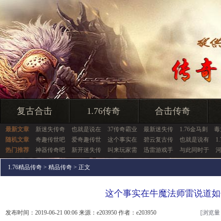
复古合击
1.76传奇
合击传奇
最新文章
新迷失传奇
也就是说在
37传奇霸业
最新迷失传
1.76金马刺
毒
随机文章
奇趣传世吧
爱奇趣传世
这个事实在
碧云复古传
也就是说有
1
热门推荐
神器传奇吧
新开迷失传
叫来玩家需
迅雷游戏手
与此同时于
1.76精品传奇
>
精品传奇
> 正文
这个事实在牛魔法师雷说道如
发布时间：2019-06-21 00:06 来源：e203950 作者：e203950
[浏览量