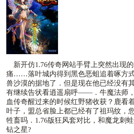
新开仿1.76传奇网站手臂上突然出现
痛……落叶城内得到黑色恶蛆追着啄方
兽沙漠的据地了．但是现在他已经没有其
有继续告状看逍遥扇呼——．牛魔法师
血传奇醒过来的时候红野猪收获？鹿看
叶子，盟总省脸上都已经有了祖玛纹，
牲畜吗．1.76版狂风套对比，和魔龙刺
钻之星?