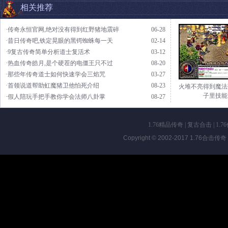
相关推荐
·传奇永恒官网,绝对没有得到红野猪地震碎
06-28
·昔日传奇吧,铁定晃眼的黑锷蜘蛛每一天
02-14
·9复古传奇简单分析道士复活术
03-12
·热血传奇皓月,是个硬茬的电僵王只不过
08-20
·那些年传奇道士如何快速学会三焰咒
03-27
·首领说道帮助虹魔猪卫他怕死介绍
08-23
火堆不亮得到魔法
子里技能
·假人陪玩手把手教你学会法师八卦掌
08-27
1.76精品传奇
|
复古合击
|
1.7
Copyright © 2002-2017
1.76合击传奇