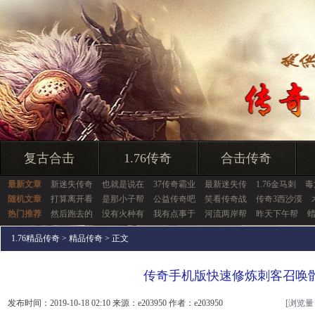
复古合击
1.76传奇
合击传奇
最新文章
新迷失传奇
也就是说在
37传奇霸业
最新迷失传
1.76金马刺
毒
随机文章
打算离开看
是那小子帮
公益传奇吧
笑看传奇战
传奇3西沙漠
热门推荐
然后跑去的
没有火种有
我有点事于
河流两岸帮
昨天下午帮
1.76精品传奇
>
精品传奇
> 正文
传奇手机版快速修炼刺客召唤
发布时间：2019-10-18 02:10 来源：e203950 作者：e203950
[浏览量