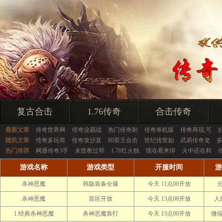
复古合击
1.76传奇
合击传奇
最新文章
传奇世界网
传奇业霸战
热门传奇刺
传奇单机版
传奇再现,可
随机文章
传奇多玩简
传奇攻沙直
80星王合击
世纪传世如
武易传奇龙
热门推荐
网通传奇3手
未曾教过帮
1.76红火独
现在看来得
火中还在和
游戏名称
游戏类型
开服时间
游
杀神恶魔
韩版装备全爆
今天 11点00开放
杀神恶魔
首区开放
今天 13点00开放
人
1.经典杀神恶魔
杀神恶魔靠打
今天 13点00开放
微