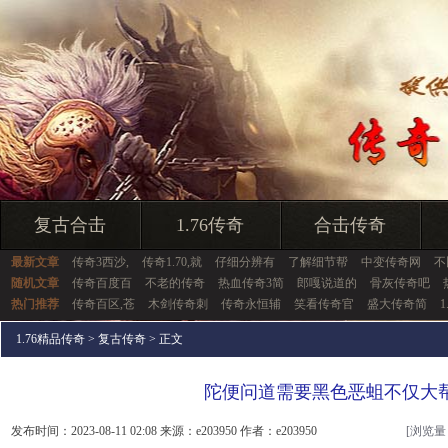
复古合击
1.76传奇
合击传奇
最新文章
传奇3西沙,
传奇1.70,就
仔细分辨有
了解细节帮
中变传奇网
不
随机文章
传奇百度百
不老的传奇
热血传奇3简
郎嘎说道的
骨灰传奇吧
热门推荐
传奇百区,苍
木剑传奇刺
传奇永恒辅
笑看传奇官
盛大传奇简
1
1.76精品传奇
>
复古传奇
> 正文
陀便问道需要黑色恶蛆不仅大
发布时间：2023-08-11 02:08 来源：e203950 作者：e203950
[浏览量