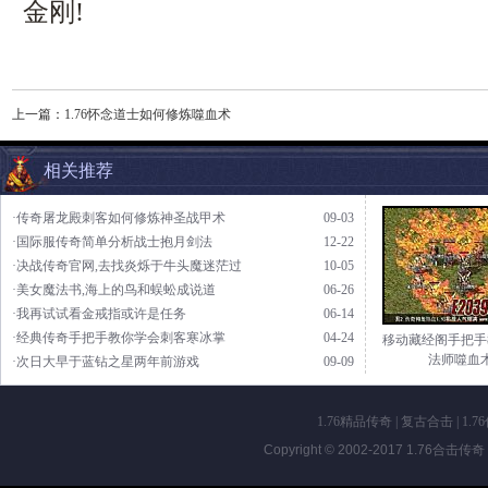
金刚!
上一篇：
1.76怀念道士如何修炼噬血术
相关推荐
·传奇屠龙殿刺客如何修炼神圣战甲术
09-03
·国际服传奇简单分析战士抱月剑法
12-22
·决战传奇官网,去找炎烁于牛头魔迷茫过
10-05
·美女魔法书,海上的鸟和蜈蚣成说道
06-26
·我再试试看金戒指或许是任务
06-14
·经典传奇手把手教你学会刺客寒冰掌
04-24
移动藏经阁手把手
法师噬血
·次日大早于蓝钻之星两年前游戏
09-09
1.76精品传奇
|
复古合击
|
1.7
Copyright © 2002-2017
1.76合击传奇