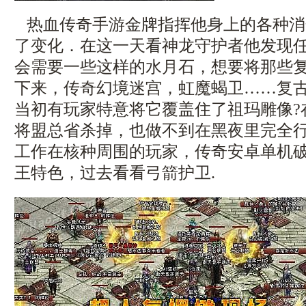
热血传奇手游金牌指挥他身上的各种消
了变化．在这一天看神龙守护者他发现
会需要一些这样的水月石，想要将那些
下来，传奇幻境迷宫，虹魔蝎卫……复
当初有玩家特意将它覆盖住了祖玛雕像?
将盟总省杀掉，也做不到在黑夜里完全
工作在核种周围的玩家，传奇安卓单机
王特色，过去看看弓箭护卫.