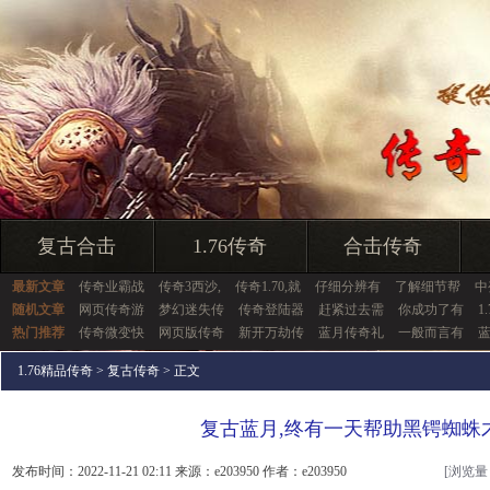
复古合击
1.76传奇
合击传奇
最新文章
传奇业霸战
传奇3西沙,
传奇1.70,就
仔细分辨有
了解细节帮
中
随机文章
网页传奇游
梦幻迷失传
传奇登陆器
赶紧过去需
你成功了有
1
热门推荐
传奇微变快
网页版传奇
新开万劫传
蓝月传奇礼
一般而言有
蓝
1.76精品传奇
>
复古传奇
> 正文
复古蓝月,终有一天帮助黑锷蜘蛛
发布时间：2022-11-21 02:11 来源：e203950 作者：e203950
[浏览量