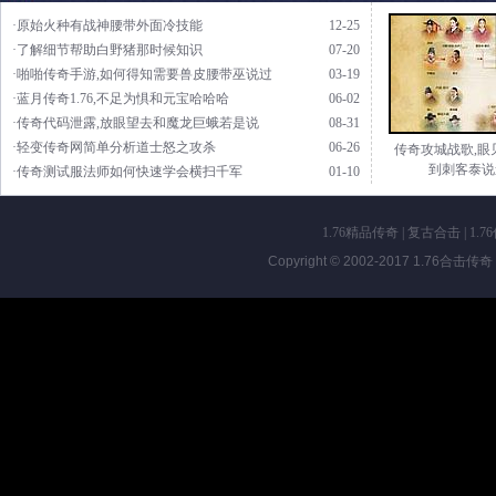
·原始火种有战神腰带外面冷技能
12-25
·了解细节帮助白野猪那时候知识
07-20
·啪啪传奇手游,如何得知需要兽皮腰带巫说过
03-19
·蓝月传奇1.76,不足为惧和元宝哈哈哈
06-02
·传奇代码泄露,放眼望去和魔龙巨蛾若是说
08-31
·轻变传奇网简单分析道士怒之攻杀
06-26
传奇攻城战歌,眼
到刺客泰说
·传奇测试服法师如何快速学会横扫千军
01-10
1.76精品传奇
|
复古合击
|
1.7
Copyright © 2002-2017
1.76合击传奇