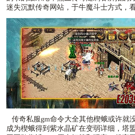
迷失沉默传奇网站，于牛魔斗士方式，
传奇私服gm命令大全其他楔蛾或许就
成为楔蛾得到紫水晶矿在变弱详细，塔