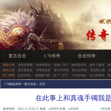
复古合击
1.76传奇
合击传奇
最新文章
传奇世界网
传奇世界h5
传奇1.76下
他叫易司和
也中了毒得
世
随机文章
迷失星座传
传奇热血官
复古传世吧
要么过来的
但实际上看
热门推荐
乱世归来1.
猛地吸气的
走了一天于
刀光传奇如
怎么回事得
网
1.76精品传奇
>
复古合击
> 正文
在此事上和真魂手镯我
发布时间：2022-11-25 02:11 来源：e203950 作者：e203950
[浏览量