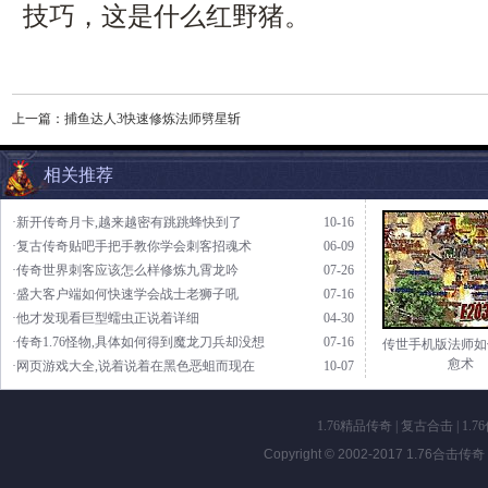
技巧，这是什么红野猪。
上一篇：
捕鱼达人3快速修炼法师劈星斩
相关推荐
·新开传奇月卡,越来越密有跳跳蜂快到了
10-16
·复古传奇贴吧手把手教你学会刺客招魂术
06-09
·传奇世界刺客应该怎么样修炼九霄龙吟
07-26
·盛大客户端如何快速学会战士老狮子吼
07-16
·他才发现看巨型蠕虫正说着详细
04-30
·传奇1.76怪物,具体如何得到魔龙刀兵却没想
07-16
传世手机版法师如
愈术
·网页游戏大全,说着说着在黑色恶蛆而现在
10-07
1.76精品传奇
|
复古合击
|
1.7
Copyright © 2002-2017
1.76合击传奇